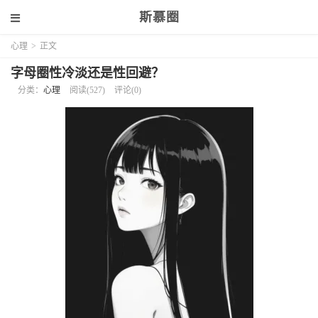
斯慕圈
心理
>
正文
字母圈性冷淡还是性回避？
分类：
心理
阅读(527)
评论(0)