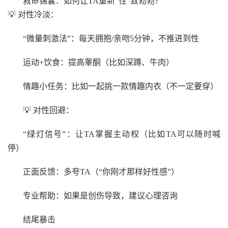
救命锦囊：如何让TA重新“性”致勃勃？
💡 对性冷淡：
“微量刺激法”：每天拥抱/亲吻5分钟，不推进到性
运动+饮食：提高睾酮（比如深蹲、牛肉）
情趣小任务：比如一起挑一款情趣内衣（不一定要穿）
💡 对性回避：
“绿灯信号”：让TA掌握主动权（比如TA可以随时喊
停）
正面反馈：多夸TA（“你刚才那样好性感”）
专业帮助：如果是创伤导致，建议心理咨询
结尾暴击