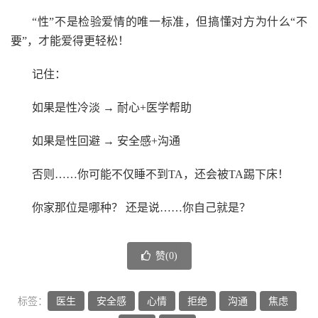
“性”不是检验爱情的唯一标准，但搞懂对方为什么“不
要”，才能爱得更轻松！
记住：
如果是性冷淡 → 耐心+医学帮助
如果是性回避 → 安全感+沟通
否则……你可能不仅睡不到TA，还会被TA踢下床！
你家那位是哪种？ 还是说……你自己就是？
赞(
0
)
标签：
医生
安全感
心情
拒绝
沟通
焦虑