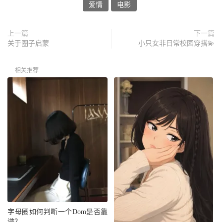
爱情
电影
上一篇
下一篇
关于圈子启蒙
小只女非日常校园穿搭💫
相关推荐
字母圈如何判断一个Dom是否靠
谱？