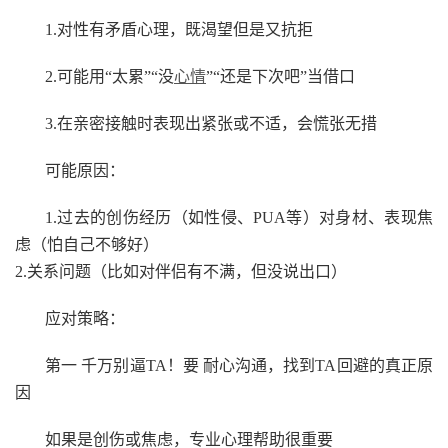
1.对性有矛盾心理，既渴望但是又抗拒
2.可能用“太累”“没
心情
”“还是下次吧”当借口
3.在亲密接触时表现出紧张或不适，会慌张无措
可能原因：
1.过去的创伤经历（如性侵、PUA等）对身材、表现焦
虑（怕自己不够好）
2.关系问题（比如对伴侣有不满，但没说出口）
应对策略：
第一 千万别逼TA！要 耐心沟通，找到TA回避的真正原
因
如果是创伤或焦虑，专业心理帮助很重要