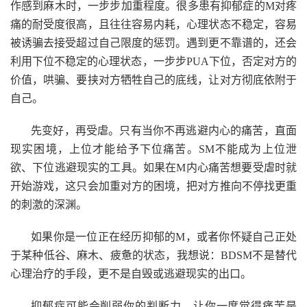
作感到麻木时，一步步加重程度。很多患有抑郁症的M对疼
痛的耐受度很高，且往往容易内耗，心理状态不稳定，容易
被诱骗去接受超过自己限度的惩罚。遇到更不靠谱的，还会
利用下位不稳定的心理状态，一步步PUA下位，否定对方的
价值，哄骗、要挟对方牺牲自己的底线，让对方彻底依附于
自己。
先变好，再受虐。只有当你不再逃避内心的痛苦，直面
现实困境，上位才能给予下位痛苦。SM不能成为上位泄
欲、下位逃避现实的工具。如果在M内心痛苦想要受虐时就
开始游戏，这只会加重对方的困境，把对方推向不停找更重
的刺激的深渊。
如果你是一位正在经历抑郁的M，或者你怀疑自己正处
于某种低谷、麻木、疲惫的状态，我想说：BDSM不是替代
心理治疗的手段，更不是自毁或逃避现实的出口。
抑郁症可能会削弱你的判断力，让你一度觉得痛苦是