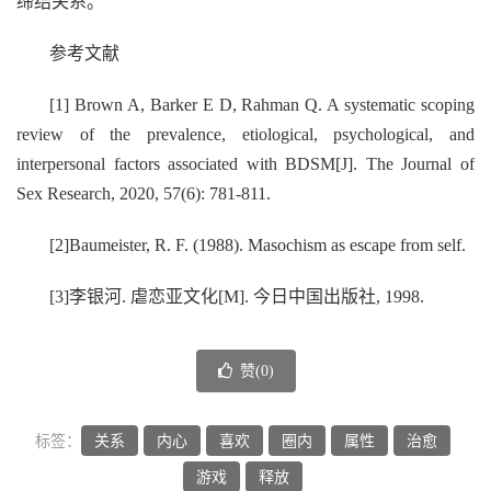
缔结关系。
参考文献
[1] Brown A, Barker E D, Rahman Q. A systematic scoping
review of the prevalence, etiological, psychological, and
interpersonal factors associated with BDSM[J]. The Journal of
Sex Research, 2020, 57(6): 781-811.
[2]Baumeister, R. F. (1988). Masochism as escape from self.
[3]李银河. 虐恋亚文化[M]. 今日中国出版社, 1998.
赞(
0
)
标签：
关系
内心
喜欢
圈内
属性
治愈
游戏
释放