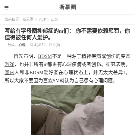
斯慕圈
当前位置：
斯慕圈
>
心理
>
正文
写给有字母圈抑郁症的m们： 你不需要依赖惩罚，你
值得被任何人爱护。
分类：
心理
阅读(485)
评论(0)
首先声明，
BDSM
不是一种源于精神疾病或创伤的变态
游戏
，也并非所有m都患有心理疾病或者创伤。研究表明，
圈内
人和非BDSM爱好者在心理状态上，并无太大差异1，
所以大家不要因为
喜欢
SM就认为自己患有心理问题。