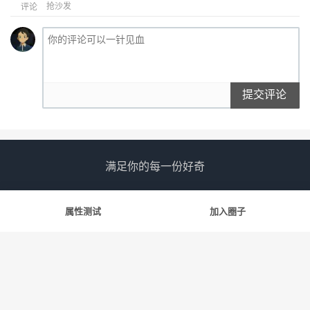
抢沙发
评论
提交评论
满足你的每一份好奇
属性测试
加入圈子
友情链接
斯慕社
字母圈
花蛇
笨蛋水母
告解室
© 2022-2026
斯慕圈
网站地图