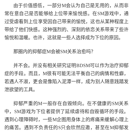
由于价值感低，一部分M会认为自己是无用的，从而非
常在意自己是否能够给上位带来愉悦感。在SM游戏中，通
过受虐看到上位享受因自己带来的愉悦，这也从某种程度上
带给了他们快感。这种强烈的、深刻的依恋关系带来了些许
愉悦和温暖。也许，这就是一些人选择成为下位的原因。
那圈内的抑郁症M会被SM关系治愈吗？
并不会。并没有相关研究证明BDSM可以作为治疗抑郁
症的手段。而且，M很有可能无法平衡自己的病情和性癖，
若遇人不淑，更会是像陷入泥潭一样，成为别人随意践踏发
泄欲望的工具。
抑郁严重的M一般存在自毁倾向。在不健康的SM关系
中，SM游戏为下位者提供了延续虐待和自毁循环的手段。
遇到心理障碍时，一些M企图用身体上的疼痛来缓解心理上
的痛苦。遇到不负责任的S只会欣然应邀，甚至在M抑郁发