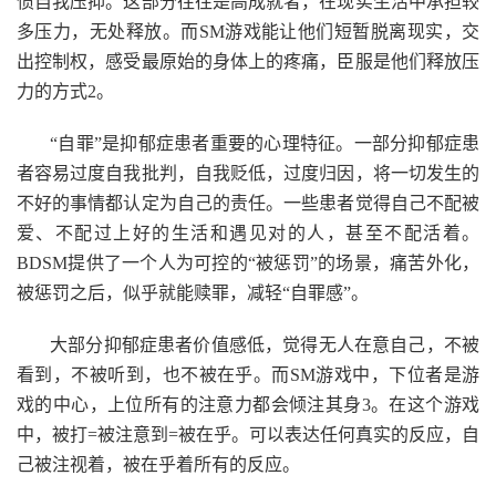
惯自我压抑。这部分往往是高成就者，在现实生活中承担较
多压力，无处释放。而SM游戏能让他们短暂脱离现实，交
出控制权，感受最原始的身体上的疼痛，臣服是他们释放压
力的方式2。
“自罪”是抑郁症患者重要的心理特征。一部分抑郁症患
者容易过度自我批判，自我贬低，过度归因，将一切发生的
不好的事情都认定为自己的责任。一些患者觉得自己不配被
爱、不配过上好的生活和遇见对的人，甚至不配活着。
BDSM提供了一个人为可控的“被惩罚”的场景，痛苦外化，
被惩罚之后，似乎就能赎罪，减轻“自罪感”。
大部分抑郁症患者价值感低，觉得无人在意自己，不被
看到，不被听到，也不被在乎。而SM游戏中，下位者是游
戏的中心，上位所有的注意力都会倾注其身3。在这个游戏
中，被打=被注意到=被在乎。可以表达任何真实的反应，自
己被注视着，被在乎着所有的反应。