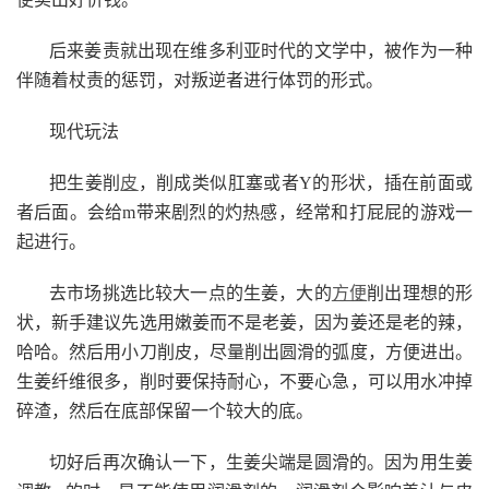
后来姜责就出现在维多利亚时代的文学中，被作为一种
伴随着杖责的惩罚，对叛逆者进行体罚的形式。
现代玩法
把生姜削
皮
，削成类似肛塞或者Y的形状，插在前面或
者后面。会给m带来剧烈的灼热感，经常和打屁屁的游戏一
起进行。
去市场挑选比较大一点的生姜，大的
方便
削出理想的形
状，新手建议先选用嫩姜而不是老姜，因为姜还是老的辣，
哈哈。然后用小刀削皮，尽量削出圆滑的弧度，方便进出。
生姜纤维很多，削时要保持耐心，不要心急，可以用水冲掉
碎渣，然后在底部保留一个较大的底。
切好后再次确认一下，生姜尖端是圆滑的。因为用生姜