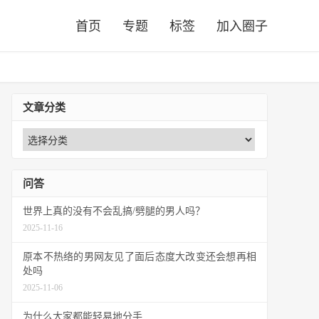
首页
专题
标签
加入圈子
文章分类
问答
世界上真的没有不会乱搞/劈腿的男人吗？
2025-11-16
原本不热络的男网友见了面后态度大改变还会想再相
处吗
2025-11-06
为什么大家都能轻易地分手