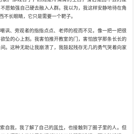
也不愿勉强自己硬去融入人群。我以为，我这样安静地待在角
西不长眼睛，它只是需要一个靶子。
立嘲讽、旁观者的指指点点、老师的视而不见，像一把一把很
摇欲坠的心上割。我害怕推开教室的门，害怕放学那条长长的
课间。这种无助让我崩溃了，我鼓起残存无几的勇气哭着向家
探索自我，我了解了自己的
属性
，也接触到了圈子里的人。但