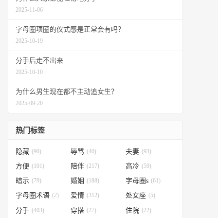
2025-11-06
字母圈项圈的仪式感是正常会有吗？
2025-10-19
分手后走不出来
2025-10-10
为什么男生现在都不主动追女生？
2025-09-20
热门标签
隐藏
(90)
辱骂
(40)
夫妻
(93)
方便
(101)
陪伴
(217)
高冷
(59)
暗示
(79)
婚姻
(188)
字母圈s
(61)
字母圈术语
(2)
爱情
(312)
处女座
(5)
分手
(403)
穿搭
(27)
住院
(22)