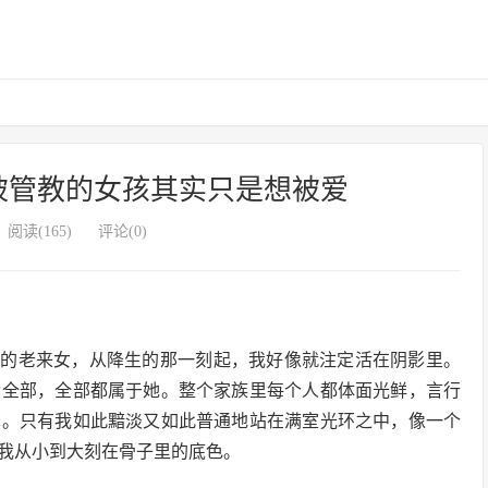
被管教的女孩其实只是想被爱
阅读(165)
评论(0)
上的老来女，从降生的那一刻起，我好像就注定活在阴影里。
赞全部，全部都属于她。整个家族里每个人都体面光鲜，言行
泽。只有我如此黯淡又如此普通地站在满室光环之中，像一个
我从小到大刻在骨子里的底色。