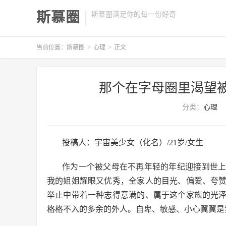
斯慕圈
斯慕圈满足你的每一份好奇
当前位置：
斯慕圈
>
心理
>
正文
那个在字母圈里渴望
分类：
心理
投稿人：宇宙美少女（化名）/21岁/女生
作为一个被父母在不再年轻的年纪迎接到世
我的姐姐耀眼又优秀，全家人的目光、偏爱、夸
举止中带着一种志得意满的、属于这个家族的光
格格不入的多余的外人。自卑、敏感、小心翼翼是