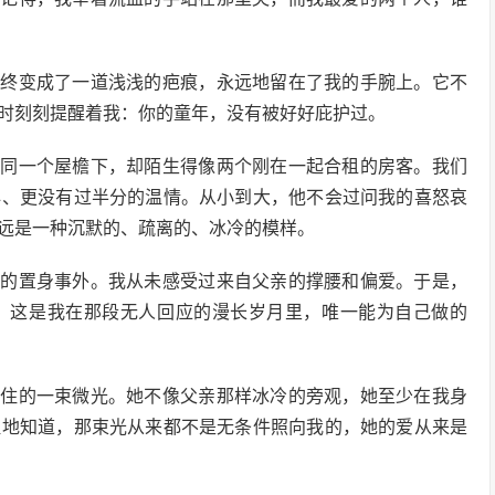
最终变成了一道浅浅的疤痕，永远地留在了我的手腕上。它不
时刻刻提醒着我：你的童年，没有被好好庇护过。
在同一个屋檐下，却陌生得像两个刚在一起合租的房客。我们
心、更没有过半分的温情。从小到大，他不会过问我的喜怒哀
远是一种沉默的、疏离的、冰冷的模样。
底的置身事外。我从未感受过来自父亲的撑腰和偏爱。于是，
。这是我在那段无人回应的漫长岁月里，唯一能为自己做的
抓住的一束微光。她不像父亲那样冰冷的旁观，她至少在我身
醒地知道，那束光从来都不是无条件照向我的，她的爱从来是