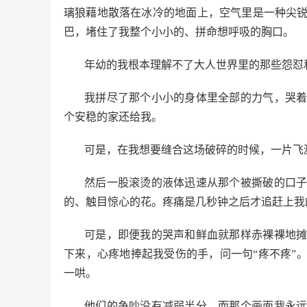
璃狼藉地散落在冰冷的地面上，空气里是一种尖
巴，堵住了我整个小小的、拼命想呼吸的胸口。
年幼的我根本理解不了大人世界里的那些怨怼
我拼尽了那个小小的身体里全部的力气，哭
个安稳的家还给我。
可是，在我想要缝合这场破碎的时候，一片飞
然后一股滚烫的液体迅速从那个被撕破的口
的、触目惊心的花。疼痛是几秒钟之后才追赶上我
可是，即便我的哭声和鲜血就那样赤裸裸地
下来，心疼地捧起我受伤的手，问一句“疼不疼”
一哄。
他们的争吵没有减弱半分，而那个画面我永