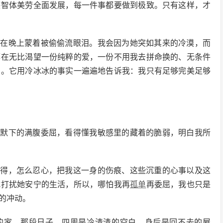
德智体美劳全面发展，每一件事都要做到极致。只有这样，才
，在晚上蒙着被偷偷流眼泪。我会因为她突如其来的冷漠，而
都在无比渴望一份纯粹的爱，一份不用我去拼命换的、无条件
击。它用冷冰冰的事实一遍遍地告诉我：我只有足够完美足够
沉默下的满腹委屈，看得懂我敏感里的藏着的脆弱，明白我所
舍得，怎么忍心，把我这一身的伤痕、这些沉重的心事以及这
扰打扰她安宁的生活，所以，哪怕我再
孤单
再委屈，我也只是
的冲动。
的家。那段日子，四周是冷清清的空白，身后是回不去的屋