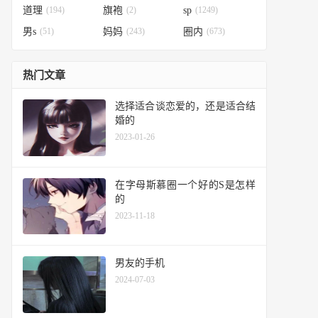
道理
(194)
旗袍
(2)
sp
(1249)
男s
(51)
妈妈
(243)
圈内
(673)
热门文章
选择适合谈恋爱的，还是适合结
婚的
2023-01-26
在字母斯慕圈一个好的S是怎样
的
2023-11-18
男友的手机
2024-07-03