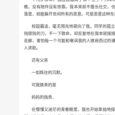
檐，没有陪伴没有依靠。我本来就不擅长社交，
落里，就能躲开世间所有的恶意。可是恶意这种东
校园霸凌，毫无预兆地砸向了我。同学的孤
钝很钝的刀，不一下致命，却反复地在我本就摇
走廊，害怕每一个可能和嘲讽我的人擦肩而过的
人求助。
还有父亲
一如既往的沉默。
可我换来的是
妈妈的指责，
在懵懂又迷茫的青春期里，我也开始笨拙地