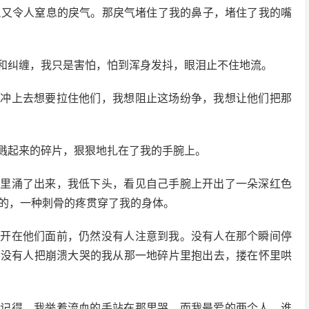
锐又令人窒息的戾气。那戾气堵住了我的鼻子，堵住了我的嘴
和纠缠，我只是害怕，怕到浑身发抖，眼泪止不住地流。
着冲上去想要拉住他们，我想阻止这场纷争，我想让他们把那
溅起来的碎片，狠狠地扎在了我的手腕上。
子里涌了出来，我低下头，看见自己手腕上开出了一朵深红色
的，一种刺骨的疼贯穿了我的身体。
摊开在他们面前，仍然没有人注意到我。没有人在那个瞬间停
。没有人把崩溃大哭的我从那一地碎片里抱出去，搂在怀里哄
远记得，我举着流血的手站在那里哭，而我最爱的两个人，谁