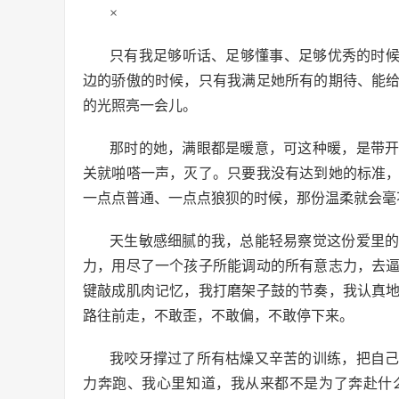
×
只有我足够听话、足够懂事、足够优秀的时候
边的骄傲的时候，只有我满足她所有的期待、能
的光照亮一会儿。
那时的她，满眼都是暖意，可这种暖，是带
关就啪嗒一声，灭了。只要我没有达到她的标准
一点点普通、一点点狼狈的时候，那份温柔就会毫
天生敏感细腻的我，总能轻易察觉这份爱里
力，用尽了一个孩子所能调动的所有意志力，去
键敲成肌肉记忆，我打磨架子鼓的节奏，我认真
路往前走，不敢歪，不敢偏，不敢停下来。
我咬牙撑过了所有枯燥又辛苦的训练，把自
力奔跑、我心里知道，我从来都不是为了奔赴什