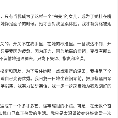
，只有当我成为了这样一个“完美”的女儿，成为了她挂在嘴
给她挣足面子的时候，她才会对我温柔体贴，我才有资格被她
开关的。开关不在我手里，在她的标准里。一旦我达不到，开
，只要我因为疲惫、因为压力、因为脆弱的情绪，变得有那么
不留情地迅速褪去，只剩下失望、指责和冷漠。
的权衡和落差，为了留住她那一点点难得的温柔，我拼尽了全
逼迫自己变得优秀。我日复一日地坐在钢琴前，把那些黑白琴
地学跳舞，我努力钻研英语，我一步一步踩着她为我规划好的
己逼成了一个多才多艺、懂事耀眼的小孩。可是，在无数个奋
么我自己真正热爱的生活。我只是太渴望被她好好偏爱一次