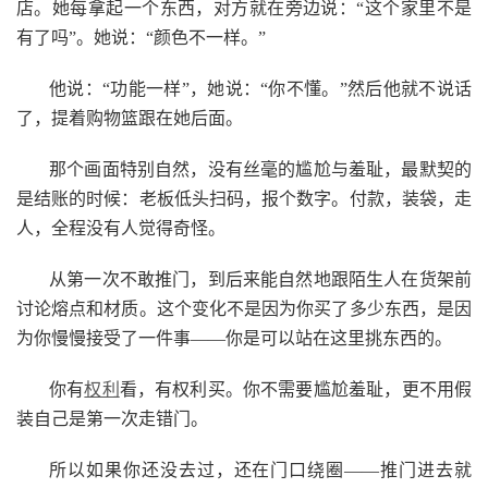
店。她每拿起一个东西，对方就在旁边说：“这个家里不是
有了吗”。她说：“颜色不一样。”
他说：“功能一样”，她说：“你不懂。”然后他就不说话
了，提着购物篮跟在她后面。
那个画面特别自然，没有丝毫的尴尬与羞耻，最默契的
是结账的时候：老板低头扫码，报个数字。付款，装袋，走
人，全程没有人觉得奇怪。
从第一次不敢推门，到后来能自然地跟陌生人在货架前
讨论熔点和材质。这个变化不是因为你买了多少东西，是因
为你慢慢接受了一件事——你是可以站在这里挑东西的。
你有
权利
看，有权利买。你不需要尴尬羞耻，更不用假
装自己是第一次走错门。
所以如果你还没去过，还在门口绕圈——推门进去就