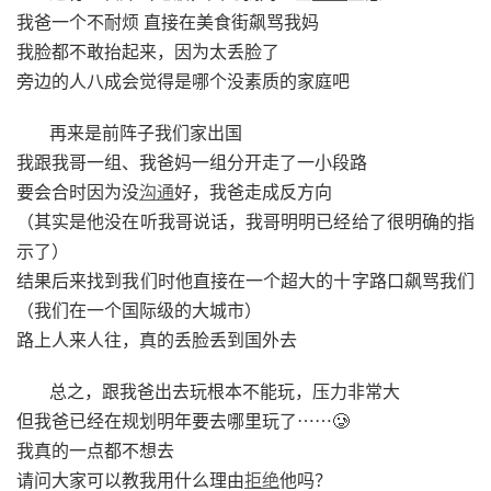
我爸一个不耐烦 直接在美食街飙骂我妈
我脸都不敢抬起来，因为太丢脸了
旁边的人八成会觉得是哪个没素质的家庭吧
再来是前阵子我们家出国
我跟我哥一组、我爸妈一组分开走了一小段路
要会合时因为没
沟通
好，我爸走成反方向
（其实是他没在听我哥说话，我哥明明已经给了很明确的指
示了）
结果后来找到我们时他直接在一个超大的十字路口飙骂我们
（我们在一个国际级的大城市）
路上人来人往，真的丢脸丢到国外去
总之，跟我爸出去玩根本不能玩，压力非常大
但我爸已经在规划明年要去哪里玩了⋯⋯🥲
我真的一点都不想去
请问大家可以教我用什么理由
拒绝
他吗？