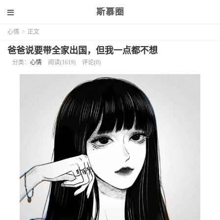
斯慕圈
心情
>
正文
爸爸说要带全家出国，但我一点都不想
分类：
心情
阅读(1619)
评论(0)