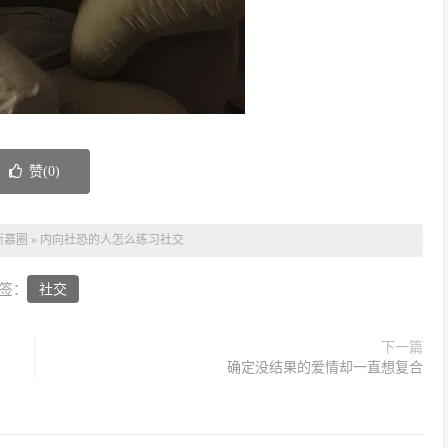
赞(
0
)
斯慕圈
»
内向社恐的人怎么练习社交
签：
社交
下一篇
确定没结果的爱情却一直想复合