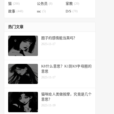
猫
(266)
公务员
(8)
家教
(20)
故事
(448)
ssc
(5)
D/S
(70)
热门文章
圈子的感情能当真吗？
2023-11-17
K8什么意思？K1到K9字母圈的
意思
2023-11-17
​猫咪给人类做按摩，究竟是几个
意思？
2023-11-19