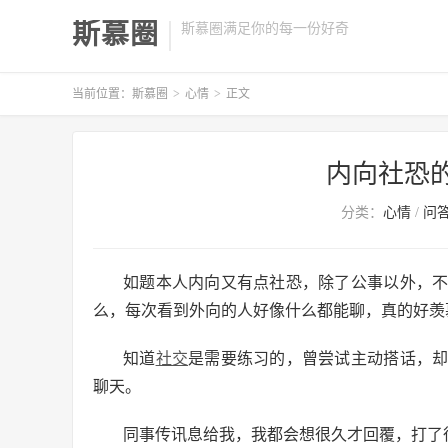
斯慕圈
斯慕圈满足你的每一份好奇
当前位置：
斯慕圈
>
心情
>
正文
内向社恐
分类：
心情
/
问
如题本人内向又有点社恐，除了公事以外，
么，每次看到外向的人好像什么都能聊，真的好羡
知道
社交
是需要练习的，曾尝试主动搭话，
聊天。
同事传讯息给我，我都会想很久才回覆，打了