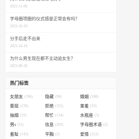
2025-11-06
字母圈项圈的仪式感是正常会有吗？
2025-10-19
分手后走不出来
2025-10-10
为什么男生现在都不主动追女生？
2025-09-20
热门标签
女朋友
(196)
隐藏
(90)
婚姻
(188)
委屈
(159)
拒绝
(352)
害羞
(55)
抽烟
(35)
帮忙
(134)
水瓶座
(3)
男s
(51)
信息
(292)
字母圈术语
(2)
羞耻
(143)
平胸
(2)
爱情
(312)