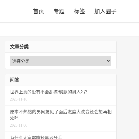
首页
专题
标签
加入圈子
文章分类
问答
世界上真的没有不会乱搞/劈腿的男人吗？
2025-11-16
原本不热络的男网友见了面后态度大改变还会想再相
处吗
2025-11-06
为什么大家都能轻易地分手