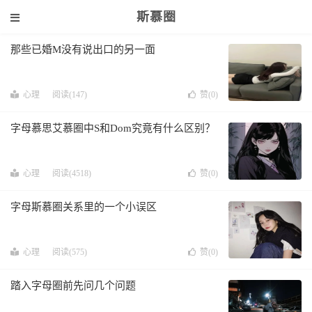
斯慕圈
那些已婚M没有说出口的另一面
心理
阅读(147)
赞(
0
)
字母慕思艾慕圈中S和Dom究竟有什么区别？
心理
阅读(4518)
赞(
0
)
字母斯慕圈关系里的一个小误区
心理
阅读(575)
赞(
0
)
踏入字母圈前先问几个问题