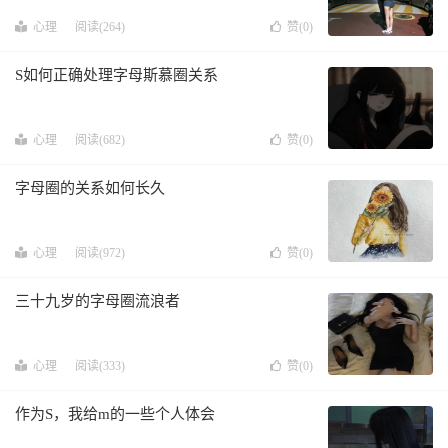
心理
阅读(264)
赞(
0
)
S如何正确处理字母斯慕圈关系
心理
阅读(682)
赞(
0
)
字母圈的关系如何长久
心理
阅读(972)
赞(
0
)
三十九岁的字母圈流浪者
心理
阅读(333)
赞(
0
)
作为S，我给m的一些个人体会