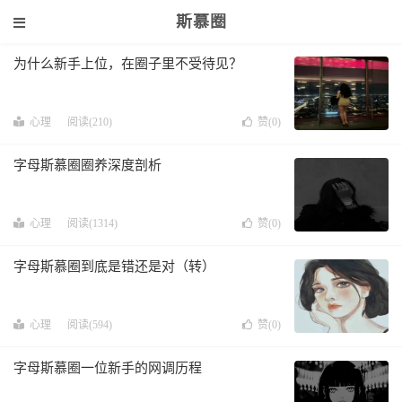
斯慕圈
为什么新手上位，在圈子里不受待见？
心理
阅读(210)
赞(
0
)
字母斯慕圈圈养深度剖析
心理
阅读(1314)
赞(
0
)
字母斯慕圈到底是错还是对（转）
心理
阅读(594)
赞(
0
)
字母斯慕圈一位新手的网调历程