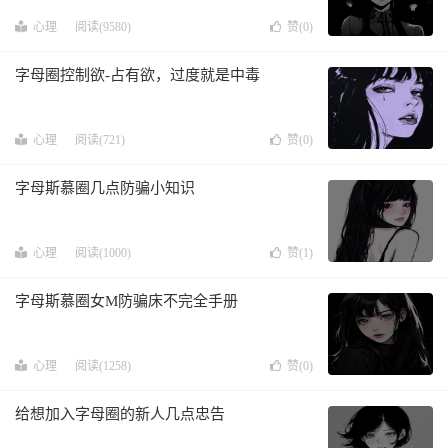
心理
阅读(9580)
赞(
0
)
字母圈控制欲-占有欲，过度就是中毒
心理
阅读(721)
赞(
0
)
字母斯慕圈几点防骗小知识
心理
阅读(1000)
赞(
1
)
字母斯慕圈女M防骗床不完全手册
心理
阅读(1258)
赞(
0
)
给想加入字母圈的新人几点忠告