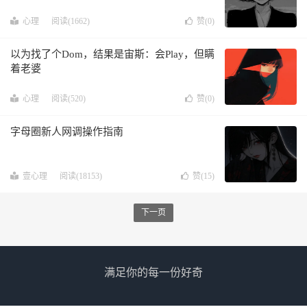
心理
阅读(1662)
赞(
0
)
以为找了个Dom，结果是宙斯：会Play，但瞒
着老婆
心理
阅读(520)
赞(
0
)
字母圈新人网调操作指南
壹心理
阅读(18153)
赞(
15
)
下一页
满足你的每一份好奇