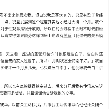
看不出来他
喜欢
我。坦白说我是喜欢 R 的，只是有鉴于曾经
久一点，况且发展到这个程度其实也才经过大概一个月。我个
，对于性观念是很开放的，所以在约会过程中会时不时去触碰
我认真觉得如果顺势这样到床上也没有
关系
（我过去的关系模
隔一天去看一座湖的圣诞灯装饰时他跟我告白了，告白时还
一位至亲的家人过世了，所以11 月时状态会特别不好。」我当
其实也才一个月多几天，也只进展到牵手，他便跟我告白且讲
眩，所以也有点模糊得搪塞过去。后来分开后我有传讯息告诉
需要再多想想，并且谢谢他告诉我他的心事。
很被动。以前会主动找我，后来我主动传讯息给他他还会隔个