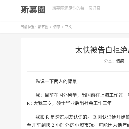
斯慕圈
斯慕圈满足你的每一份好奇
当前位置：
斯慕圈
>
情感
>
正文
太快被告白拒绝
分类：
情感
先说一下两人的背景：
我：目前在国外留学，出国前在上海工作过一
R : 大我三岁，硕士毕业后出社会工作三年
我和 R 是透过朋友认识的。 R 刚认识便
至开车到快 2 小时外的小城市玩。可能因为他