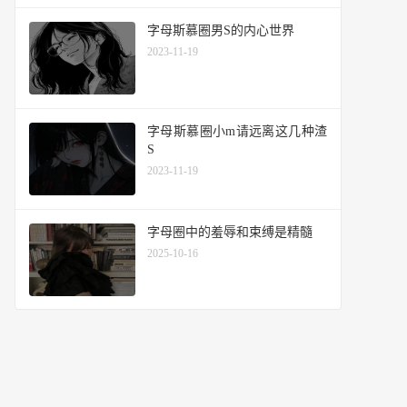
字母斯慕圈男S的内心世界
2023-11-19
字母斯慕圈小m请远离这几种渣
S
2023-11-19
​字母圈中的羞辱和束缚是精髓
2025-10-16