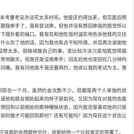
期末考要考没办法花太多时间。他是还约得出来，但见面后明
有跟我牵手了，我有尝试牵，但他并没有想回牵我的感觉所以
一下我外套的袖口。我有在和他吃饭时诚实地告诉他我的交往
了什么伤了他的话，因为我也有点不知所措，并且再次谢谢他
没想太多，就继续做自己的事，变比较冷淡只是怕我觉得尴
有笑地聊天，但是还是没再牵手；回去后他也变回在几分钟内
寒问暖。我有问他是不是还要再约，他说以我的考试为主，等
识到现在一个月，虽然约会次数不少，但都是两个人单独的状
知道他和朋友相处起来的样子是如何。又因为现在对我的态度
很想回到以前相处的那种暧昧状态，因为我还是喜欢他的只是
道如何做才可能回到那时？还有可能吗？因为现在这个状态让
应该真的会想跟他交往，就能给他一个比较肯定的答覆了。