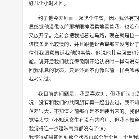
好几个小时才回。
约了他今天见面一起吃个午餐，因为我还有
显感觉他没像以前那样眼神温柔地看着我，也没
又放开了。之前会把我揽着过马路，现在就是拉
进度条是比较慢的，并且跟他说希望那天没有说
信任我愿意告诉我他的事情。他说他其实回去也
尬。说开后我们就变得像刚开始认识时一样有说
回我讯息的状态，只是还是不再像以前一样会嘘
我考完试。
我目前的问题是，我是喜欢R ，但我们认
况，没有和我们的共同朋有再一起出去过，我不
落差很大，不知道之前那样是不是装出来的。我
觉得太快（不知道女生有没有共鸣），但我不知
我觉得连一点暧昧气氛都没有了QQ
我觉得如果能回到那个状态再聊个半个月一个月我