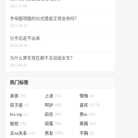
2025-11-06
字母圈项圈的仪式感是正常会有吗？
2025-10-19
分手后走不出来
2025-10-10
为什么男生现在都不主动追女生？
2025-09-20
热门标签
弟弟
(56)
上进
(52)
懊悔
(6)
双子座
(5)
呵护
(40)
喜欢
(1575)
bra top
(2)
前任
(90)
男m
(45)
偷拍
(19)
闺蜜
(60)
离婚
(83)
主nu关系
(15)
男友
(420)
平胸
(2)