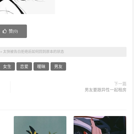
赞(
0
)
»
太快被告白拒绝后如何回到原本的状态
女生
恋爱
暧昧
男友
下一篇
男友要跟异性一起租房