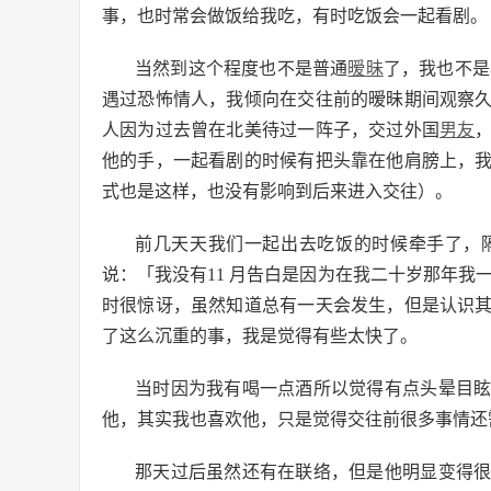
事，也时常会做饭给我吃，有时吃饭会一起看剧。
当然到这个程度也不是普通
暧昧
了，我也不是
遇过恐怖情人，我倾向在交往前的暧昧期间观察
人因为过去曾在北美待过一阵子，交过外国
男友
他的手，一起看剧的时候有把头靠在他肩膀上，
式也是这样，也没有影响到后来进入交往）。
前几天天我们一起出去吃饭的时候牵手了，
说：「我没有11 月告白是因为在我二十岁那年我
时很惊讶，虽然知道总有一天会发生，但是认识
了这么沉重的事，我是觉得有些太快了。
当时因为我有喝一点酒所以觉得有点头晕目
他，其实我也喜欢他，只是觉得交往前很多事情还
那天过后虽然还有在联络，但是他明显变得