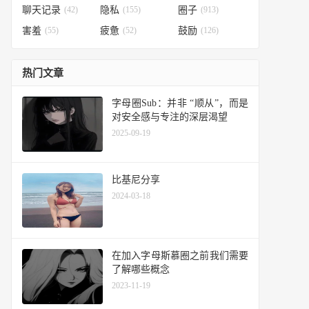
聊天记录
(42)
隐私
(155)
圈子
(913)
害羞
(55)
疲惫
(52)
鼓励
(126)
热门文章
字母圈Sub：并非 “顺从”，而是
对安全感与专注的深层渴望
2025-09-19
比基尼分享
2024-03-18
在加入字母斯慕圈之前我们需要
了解哪些概念
2023-11-19