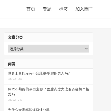
首页
专题
标签
加入圈子
文章分类
问答
世界上真的没有不会乱搞/劈腿的男人吗？
2025-11-16
原本不热络的男网友见了面后态度大改变还会想再相
处吗
2025-11-06
为什么大家都能轻易地分手