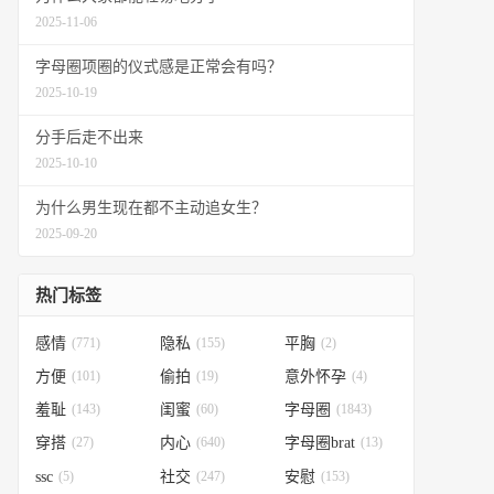
2025-11-06
字母圈项圈的仪式感是正常会有吗？
2025-10-19
分手后走不出来
2025-10-10
为什么男生现在都不主动追女生？
2025-09-20
热门标签
感情
(771)
隐私
(155)
平胸
(2)
方便
(101)
偷拍
(19)
意外怀孕
(4)
羞耻
(143)
闺蜜
(60)
字母圈
(1843)
穿搭
(27)
内心
(640)
字母圈brat
(13)
ssc
(5)
社交
(247)
安慰
(153)