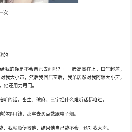
一次
我的
买给我的你是不会自己去问吗？」一脸高高在上，口气超差，
弟对我大小声，然后我回居室后，我弟居然对我阿嬷大小声，
，他还用力甩门。
难听的话，畜生、破麻、三字经什么难听话都呛过，
他的零用钱，都拿去买点数跟
电子烟
。
戴，我就顺便教他，结果他自己戴不会，还对我大声。