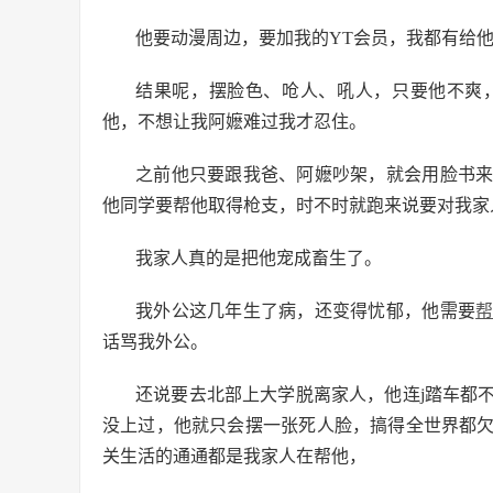
他要动漫周边，要加我的YT会员，我都有给
结果呢，摆脸色、呛人、吼人，只要他不爽
他，不想让我阿嬷难过我才忍住。
之前他只要跟我爸、阿嬷吵架，就会用脸书
他同学要帮他取得枪支，时不时就跑来说要对我家
我家人真的是把他宠成畜生了。
我外公这几年生了病，还变得忧郁，他需要
话骂我外公。
还说要去北部上大学脱离家人，他连j踏车都
没上过，他就只会摆一张死人脸，搞得全世界都
关生活的通通都是我家人在帮他，