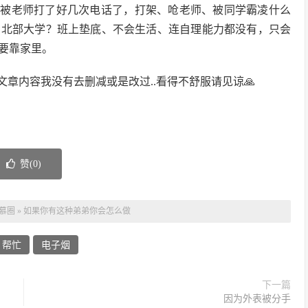
经被老师打了好几次电话了，打架、呛老师、被同学霸凌什么
考北部大学？班上垫底、不会生活、连自理能力都没有，只会
要靠家里。
章内容我没有去删减或是改过..看得不舒服请见谅🙏
赞(
0
)
慕圈
»
如果你有这种弟弟你会怎么做
帮忙
电子烟
下一篇
因为外表被分手