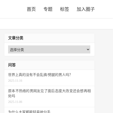
首页
专题
标签
加入圈子
文章分类
问答
世界上真的没有不会乱搞/劈腿的男人吗？
2025-11-16
原本不热络的男网友见了面后态度大改变还会想再相
处吗
2025-11-06
为什么大家都能轻易地分手