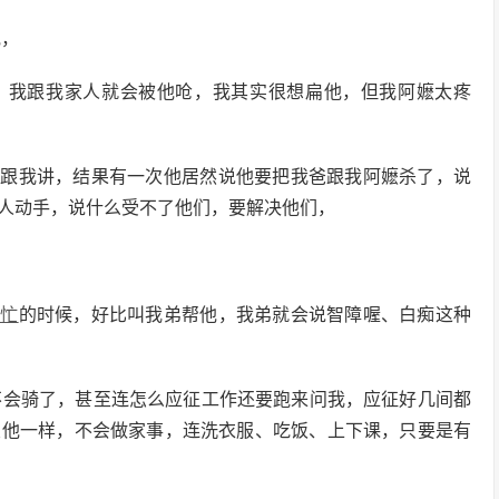
他，
，我跟我家人就会被他呛，我其实很想扁他，但我阿嬷太疼
来跟我讲，结果有一次他居然说他要把我爸跟我阿嬷杀了，说
人动手，说什么受不了他们，要解决他们，
帮忙
的时候，好比叫我弟帮他，我弟就会说智障喔、白痴这种
不会骑了，甚至连怎么应征工作还要跑来问我，应征好几间都
欠他一样，不会做家事，连洗衣服、吃饭、上下课，只要是有