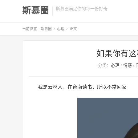
斯慕圈
斯慕圈满足你的每一份好奇
当前位置：
斯慕圈
>
心理
>
正文
如果你有这
分类：
心理
/
情感
/
我是云林人，在台南读书，所以不常回家