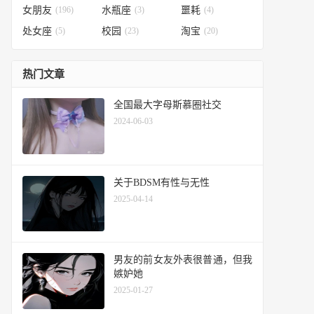
女朋友
(196)
水瓶座
(3)
噩耗
(4)
处女座
(5)
校园
(23)
淘宝
(20)
热门文章
全国最大字母斯慕圈社交
2024-06-03
关于BDSM有性与无性
2025-04-14
男友的前女友外表很普通，但我
嫉妒她
2025-01-27