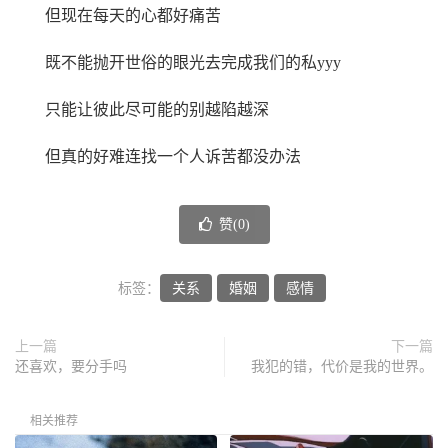
但现在每天的心都好痛苦
既不能抛开世俗的眼光去完成我们的私yyy
只能让彼此尽可能的别越陷越深
但真的好难连找一个人诉苦都没办法
赞(
0
)
标签：
关系
婚姻
感情
上一篇
下一篇
还喜欢，要分手吗
我犯的错，代价是我的世界。
相关推荐