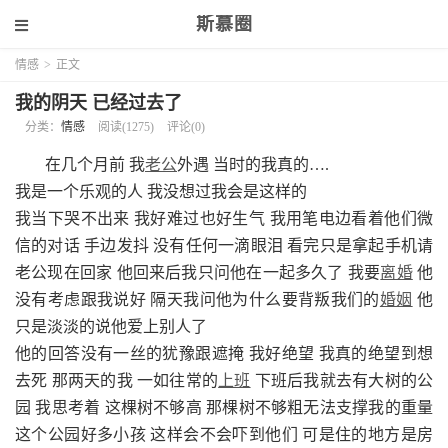
斯慕圈
情感
>
正文
我的阴天 已经过去了
分类：
情感
阅读(1275)
评论(0)
在几个月前 我
老公
外遇 当时的我真的….
我是一个乐观的人 我没想过我会是这样的
我当下哭不出来 我好难过也好生气 我用笔电边看着他们微
信的对话 手边发抖 没有任何一滴眼泪 看完只是拿起手机请
老公现在回家 他回来后我只问他在一起多久了 我要
离婚
他
没有考虑跟我说好 隔天我问他为什么要背叛我们的
婚姻
他
只是淡淡的说他爱上别人了
他的回答没有一丝的犹豫跟遮掩 我好绝望 我真的绝望到想
去死 那两天的我 一如往常的
上班
下班后我就去有大树的公
园 我思考着 这棵树不够高 那棵树不够粗无法支撑我的重量
这个公园好多小孩 这样会不会吓到他们 可是住的地方是房