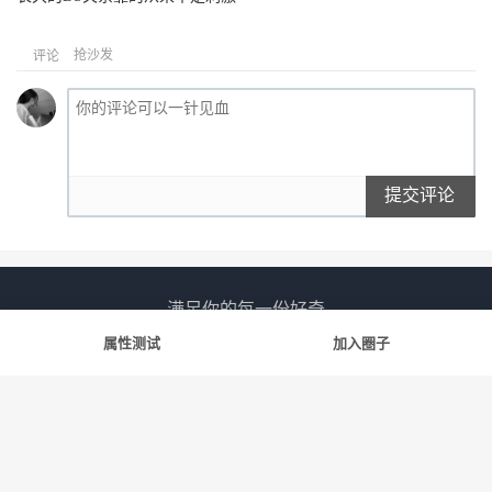
抢沙发
评论
提交评论
满足你的每一份好奇
属性测试
加入圈子
友情链接
斯慕社
字母圈
花蛇
笨蛋水母
告解室
© 2022-2026
斯慕圈
网站地图