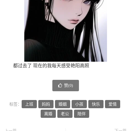
都过去了 现在的我每天感受艳阳高照
赞(
0
)
标签：
上班
妈妈
婚姻
小孩
快乐
爱情
离婚
老公
陪伴
上一篇
下一篇