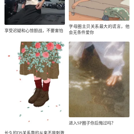
字母圈主贝关系最大的谎言，他
享受迟疑和心惊胆战，不要害怕
会无条件爱你
进入SP圈子你后悔过吗？
长久的DS关系靠的从来不是刺激