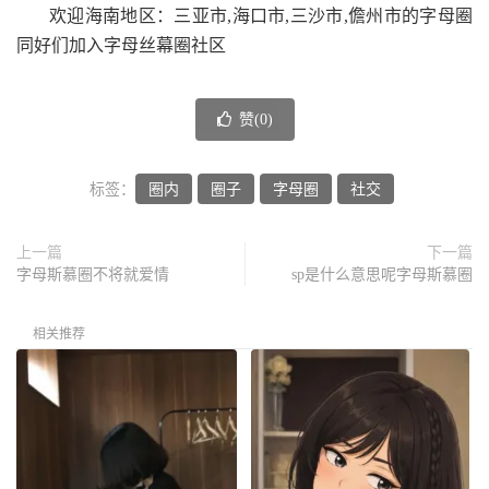
欢迎海南地区：三亚市,海口市,三沙市,儋州市的字母圈
同好们加入字母丝幕圈社区
赞(
0
)
标签：
圈内
圈子
字母圈
社交
上一篇
下一篇
字母斯慕圈不将就爱情
sp是什么意思呢字母斯慕圈
相关推荐