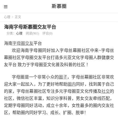
斯慕圈
心理
>
正文
海南字母斯慕圈交友平台
分类：
心理
阅读(961)
评论(0)
海南
字母圈交友
平台
欢迎海南字母圈同好加入字母丝幕圈社区中来~字母丝
幕圈社区字母圈交友平台打造多元亚文化字母圈人群健康交
友平台 致力于字母圈亚文化普及科普的社区 ！
字母圈是一个非常小众的
圈子
，字母丝幕圈社区非常欢
迎大家一起加入，为了更好地帮助
圈内
同好，找到属于自己
的家，字母丝幕圈社区专注多元字母圈亚文化传播及
社交
的
社区，微信社区丰富，知识分享科普，男女交友牵线匹配，
定期字母圈同好活动，成立十余年，女性最多的圈内交友社
区，帮助圈内同好学习、成长、扩圈、脱单！