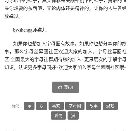
时你眼中的样子，其实你就是美颜相机下的样子，勇敢的追
寻你想要的东西吧，无论肉体还是精神的，让你的人生曾经
放肆过。
by-shengg师猫九
如果你也想加入字母圈有故事，如果你也想分享你的故
事，那么字母丝幕圈社区欢迎大家的加入，字母丝幕圈社
区-全国最大的字母社群期待您的加入~更深层次的了解字母
知识，认识更多字母同好~欢迎大家加入字母丝幕圈社区哦~
赞(
0
)
标签：
sp
双
喜欢
字母圈
故事
游戏
爱情
猫