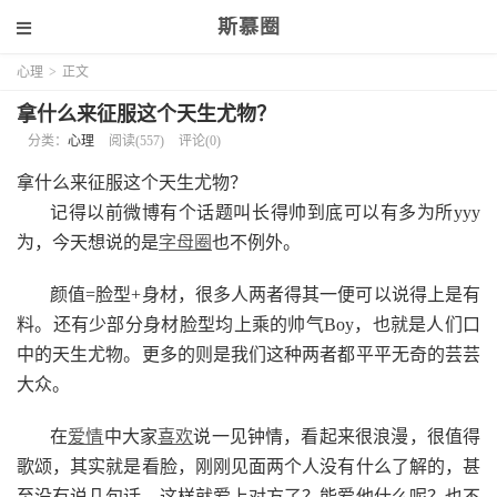
斯慕圈
心理
>
正文
拿什么来征服这个天生尤物？
分类：
心理
阅读(557)
评论(0)
拿什么来征服这个天生尤物？
记得以前微博有个话题叫长得帅到底可以有多为所yyy
为，今天想说的是
字母圈
也不例外。
颜值=脸型+身材，很多人两者得其一便可以说得上是有
料。还有少部分身材脸型均上乘的帅气Boy，也就是人们口
中的天生尤物。更多的则是我们这种两者都平平无奇的芸芸
大众。
在
爱情
中大家
喜欢
说一见钟情，看起来很浪漫，很值得
歌颂，其实就是看脸，刚刚见面两个人没有什么了解的，甚
至没有说几句话，这样就爱上对方了？能爱他什么呢？也不