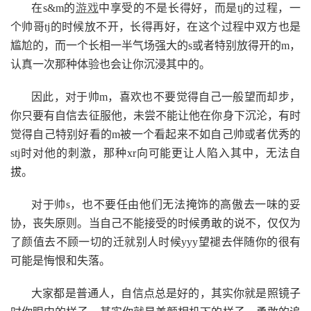
在s&m的
游戏
中享受的不是长得好，而是tj的过程，一
个帅哥tj的时候放不开，长得再好，在这个过程中双方也是
尴尬的，而一个长相一半气场强大的s或者特别放得开的m，
认真一次那种体验也会让你沉浸其中的。
因此，对于帅m，喜欢也不要觉得自己一般望而却步，
你只要有自信去征服他，未尝不能让他在你身下沉沦，有时
觉得自己特别好看的m被一个看起来不如自己帅或者优秀的
stj时对他的刺激，那种xr向可能更让人陷入其中，无法自
拔。
对于帅s，也不要任由他们无法掩饰的高傲去一味的妥
协，丧失原则。当自己不能接受的时候勇敢的说不，仅仅为
了颜值去不顾一切的迁就别人时候yyy望褪去伴随你的很有
可能是悔恨和失落。
大家都是普通人，自信点总是好的，其实你就是照镜子