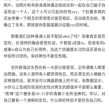
照片，当照片和年龄身高体重这些结合到一起在自己脑子自
呈现出一个人，这个人可以引起你的性yyy，个别要求高的
还会考察一下相互的思想意识是否相近，活动是否合拍，等
确立了关系，那就是你臣服或展示征服yyy的时候。
那像我们这种普通人就不配玩s&m了吗？答案肯定是否
定的，长得帅的确会很受欢迎，不管是s还是m，但是有的s
或者m自认为自己长得帅，当这个优越感太过的话还是会让
伴侣所讨厌的。有好牌也不能任性哦。
另外颜值这东西也有一大部分是感觉，正所谓情人眼里
出西施。没有人是所有人都觉得他丑，而且男生的人格魅力
足够强的话，是完全可以掩盖颜值上的不足，有数据显示，
30岁以上及阅历较深的女性对男生的颜值并不是那么看重，
“男神”这个梗多是18~25岁的青春少女所追捧的。所以，对
自己要有一个清晰的定位，什么样的伴侣才是符合自己的。