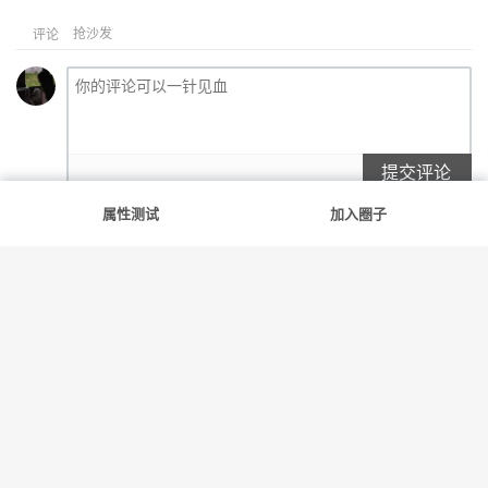
抢沙发
评论
提交评论
属性测试
加入圈子
满足你的每一份好奇
友情链接
斯慕社
字母圈
花蛇
笨蛋水母
告解室
© 2022-2026
斯慕圈
网站地图