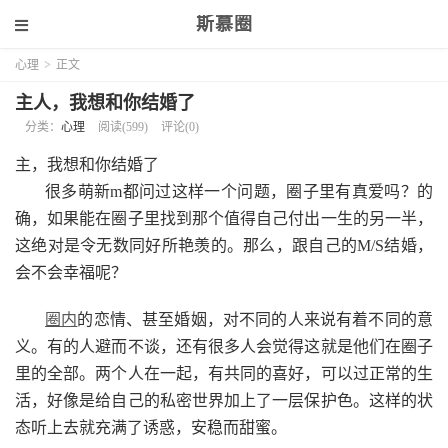
斯慕圈
心理
>
正文
主人，我想和你结婚了
分类：
心理
阅读(599)
评论(0)
主，我想和你结婚了
很多萌新m都问过这样一个问题，圈子里有真爱吗？的
确，如果能在圈子里找到那个值得自己付出一生的另一半，
这绝对是令无数同好所艳羡的。那么，跟自己的M/S结婚，
会不会幸福呢？
圈内
的恋情、甚至婚姻，对不同的人来说有着不同的意
义。有的人避而不谈，还有很多人会觉得这就是他们在圈子
里的全部。两个人在一起，有共同的喜好，可以过正常的生
活，好像是给自己的私密世界加上了一层保护色。这样的状
态听上去就充满了诱惑，安稳而甜蜜。