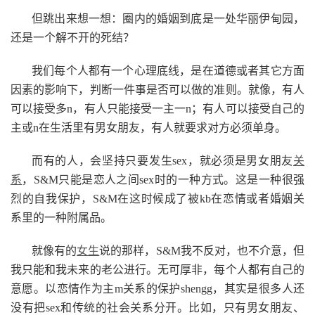
但跳出来想一想：圈内的婚姻到底是一处华丽伊甸园，
还是一个解不开的死结？
我们每个人都有一个心理底线，是在道德或者其它方面
因素的影响下，判断一件事是否可以做的准则。就像，有人
可以接受多n，有人只能接受一主一n；有人可以接受自己的
主或n在生活里有男女朋友，有人就要求对方必须单身。
而有的人，会坚持只要发生sex，就必须是男女朋友
关
系
，S&M只能是恋人之间sex时的一种方式。这是一种很强
烈的自我保护，S&M在这时候成了被kb在恋情或者婚姻关
系里的一种附属品。
就像有的
女生
说的那样，S&M我不反对，也不介意，但
我只能和我未来的老公进行。无可厚非，每个人都有自己的
意愿。以恋情作为主m关系的保护shengg，其实是很多人还
没有把sex和传统的社会关系分开。比如，只有男女朋友、