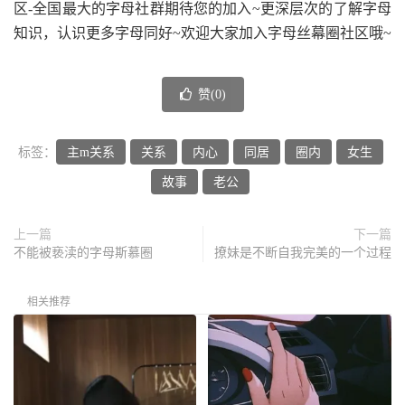
区-全国最大的字母社群期待您的加入~更深层次的了解字母
知识，认识更多字母同好~欢迎大家加入字母丝幕圈社区哦~
赞(
0
)
标签：
主m关系
关系
内心
同居
圈内
女生
故事
老公
上一篇
下一篇
不能被亵渎的字母斯慕圈
撩妹是不断自我完美的一个过程
相关推荐