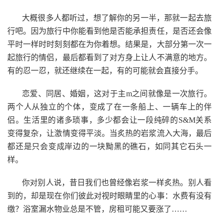
大概很多人都听过，想了解你的另一半，那就一起去旅
行吧。因为旅行中你能看到他是否能承担责任，是否还会像
平时一样时时刻刻都在为你着想。结果是，大部分第一次一
起旅行的情侣，最后都看到了对方身上让人不满意的地方。
有的忍一忍，就还继续在一起，有的可能就会直接分手。
恋爱、同居、婚姻，这对于主m之间就像是一次旅行。
两个人从独立的个体，变成了在一条船上、一辆车上的伴
侣。生活里的诸多琐事，多少都会让一段纯碎的S&M关系
变得复杂，让激情变得平淡。当炙热的岩浆流入大海，最后
都还是只会变成岸边的一块黝黑的礁石，如同其它石头一
样。
你对别人说，昔日我们也曾经像岩浆一样炙热。别人看
到的，却是现在你们彼此对视时眼睛里的心事：水费有没有
缴？浴室漏水物业总是不管，房租可能又要涨了……