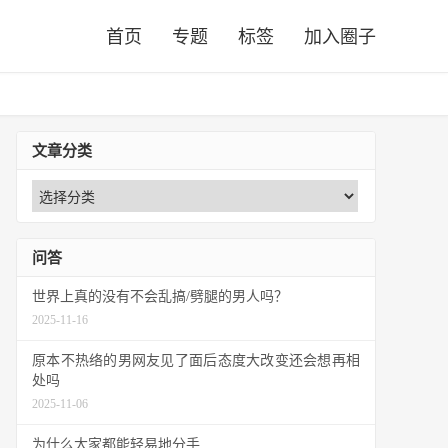
首页
专题
标签
加入圈子
文章分类
问答
世界上真的没有不会乱搞/劈腿的男人吗？
2025-11-16
原本不热络的男网友见了面后态度大改变还会想再相
处吗
2025-11-06
为什么大家都能轻易地分手