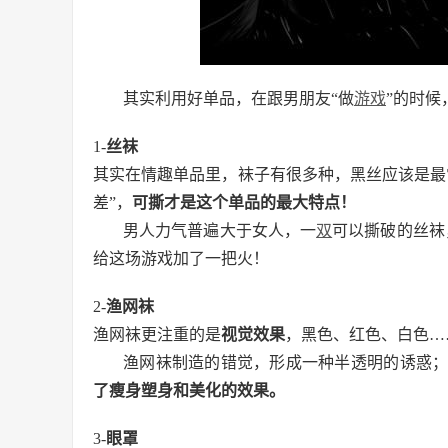
其实利用好单品，在跟男朋友“做
游戏
”的时候
1-
丝袜
其实在情趣单品里，袜子有很多种，黑丝应该是最
差”，
可撕才是这个单品的最大特点！
男人力气普遍大于女人，一
双
可以撕破的丝袜
给这场游戏加了一把火！
2-
渔网袜
渔网袜更注重的是
视觉效果
，黑色、红色、白色…
渔网袜制造的错觉，形成一种半透明的诱惑
了瘦身塑身和美化的效果。
3-
眼罩