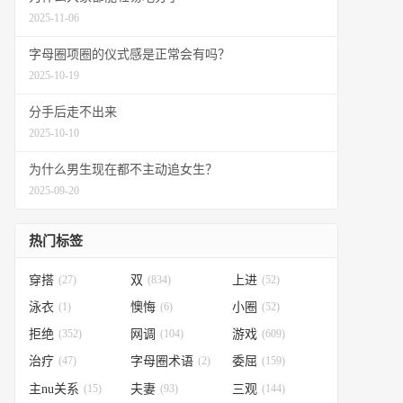
2025-11-06
字母圈项圈的仪式感是正常会有吗？
2025-10-19
分手后走不出来
2025-10-10
为什么男生现在都不主动追女生？
2025-09-20
热门标签
穿搭
(27)
双
(834)
上进
(52)
泳衣
(1)
懊悔
(6)
小圈
(52)
拒绝
(352)
网调
(104)
游戏
(609)
治疗
(47)
字母圈术语
(2)
委屈
(159)
主nu关系
(15)
夫妻
(93)
三观
(144)