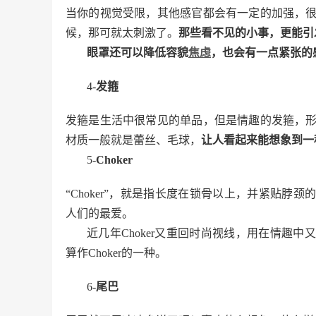
当你的视觉受限，其他感官都会有一定的加强，
候，那可就太刺激了。
那些看不见的小事，更能引
眼罩还可以降低容貌
焦虑
，也会有一点紧张的
4-
发箍
发箍是生活中很常见的单品，但是情趣的发箍，
材质一般就是蕾丝、毛球，
让人看起来能想象到一
5-
Choker
“Choker”，就是指长度在锁骨以上，并紧贴脖颈
人们的最爱。
近几年Choker又重回时尚视线，用在情趣中
算作Choker的一种。
6-
尾巴