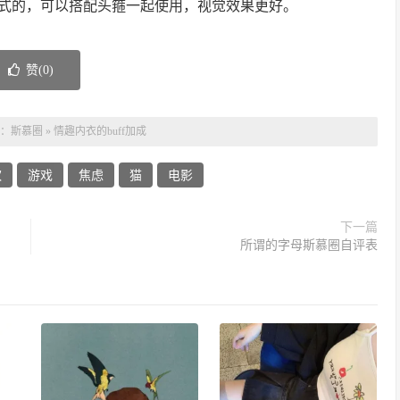
式的，可以搭配头箍一起使用，视觉效果更好。
赞(
0
)
：
斯慕圈
»
情趣内衣的buff加成
欢
游戏
焦虑
猫
电影
下一篇
所谓的字母斯慕圈自评表