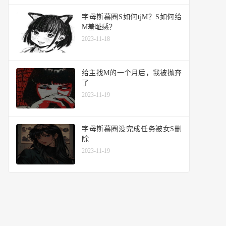
字母斯慕圈S如何tjM？S如何给
M羞耻感？
2023-11-18
给主找M的一个月后，我被抛弃
了
2023-11-19
字母斯慕圈没完成任务被女S删
除
2023-11-19