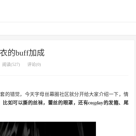
衣的buff加成
阅读(527)
评论(0)
整套的错觉，今天字母丝幕圈社区就分开给大家介绍一下，情
！
比如可以撕的丝袜，蕾丝的眼罩，还有co
sp
lay的发箍、尾