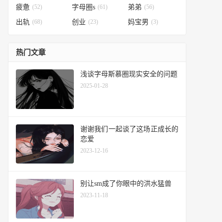
疲惫
(52)
字母圈s
(61)
弟弟
(56)
出轨
(68)
创业
(23)
妈宝男
(3)
热门文章
浅谈字母斯慕圈现实安全的问题
2025-01-28
谢谢我们一起谈了这场正成长的
恋爱
2023-12-16
别让sm成了你眼中的洪水猛兽
2023-11-18