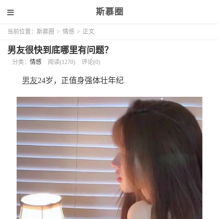
斯慕圈
当前位置：
斯慕圈
>
情感
>
正文
男友很快到底哪里有问题？
分类：
情感
阅读(1270)
评论(0)
男友
24岁，正值身强体壮年纪