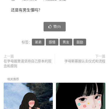
还是有男生懂吗？
赞(
0
)
标签：
弟弟
感情
男友
鼓励
上一篇
下一篇
在字母圈里请坚持自己原本的观
字母斯慕圈认主仪式和流程
念和原则
相关推荐