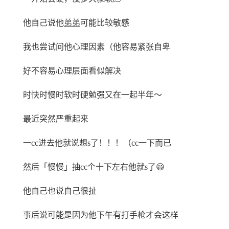
他自己说他
弟弟
可能比较敏感
我也尝试问他心理因素（他容易紧张自卑
好不容易心理层面看似解决
时快时慢时软时硬勉强又在一起半年～
最近突然严重起来
一cc进去他就说想s了！！！（cc一下而已
然后「慢慢」抽cc个十下左右他就s了😃
他自己也说自己很扯
事后说可能是因为他下午有打手枪才会这样