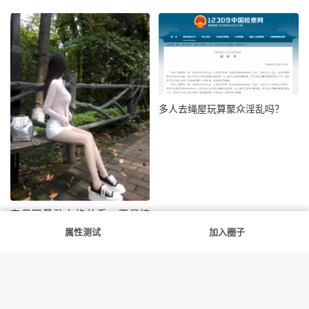
多人去绳屋玩算聚众淫乱吗？
字母圈最动人的关系：不是控
制，而是彼此照亮
属性测试
加入圈子
抢沙发
评论