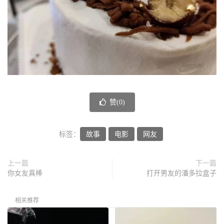
赞(
0
)
标签：
故事
电影
网友
上一篇
下一篇
你女友真棒
打开男友的潘多拉盒子
相关推荐