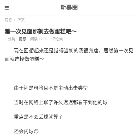
斯慕圈
情感
>
正文
第一次见面那就去做蛋糕吧～
分类：
情感
阅读(1293)
评论(0)
现在回想起来还是觉得当初的我很荒唐，居然第一次见
面就选择做蛋糕～
由于闪是母胎且不是主动出击类型
当时在网络上聊了许久迟迟都看不到他的球
重点是不会丢球就算了
还会闪球😑