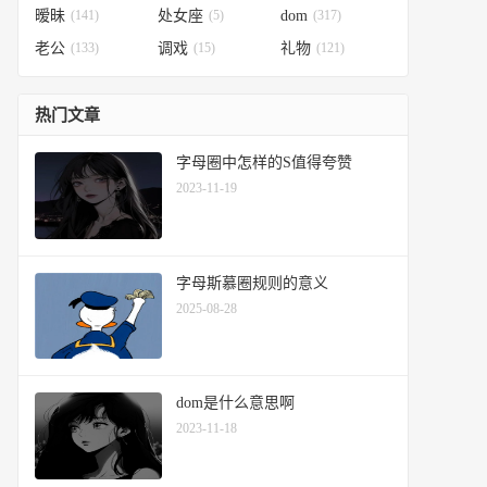
暧昧
(141)
处女座
(5)
dom
(317)
老公
(133)
调戏
(15)
礼物
(121)
热门文章
字母圈中怎样的S值得夸赞
2023-11-19
字母斯慕圈规则的意义
2025-08-28
dom是什么意思啊
2023-11-18