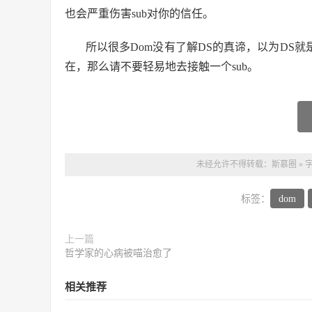
也会严重伤害sub对你的信任。
所以很多Dom没有了解DS的真谛，以为DS就
在，那么请不要轻易地去接触一个sub。
未经允许不得转载：
斯慕圈
»
标签：
dom
上一篇
哲学家的心病被喵治愈了
相关推荐