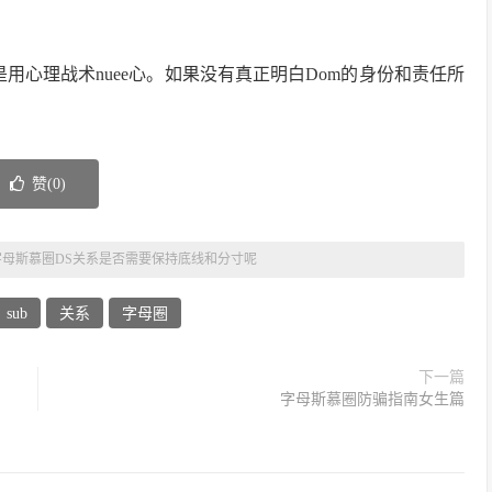
是用心理战术nuee心。如果没有真正明白Dom的身份和责任所
赞(
0
)
字母斯慕圈DS关系是否需要保持底线和分寸呢
sub
关系
字母圈
下一篇
字母斯慕圈防骗指南女生篇