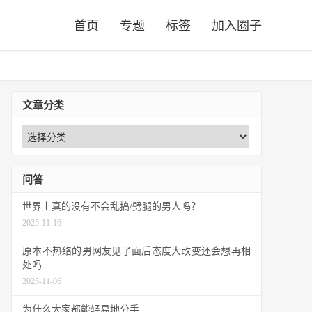
首页
专题
标签
加入圈子
文章分类
问答
世界上真的没有不会乱搞/劈腿的男人吗？
2025-11-16
原本不热络的男网友见了面后态度大改变还会想再相
处吗
2025-11-06
为什么大家都能轻易地分手