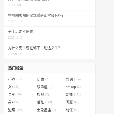
2025-11-06
字母圈项圈的仪式感是正常会有吗？
2025-10-19
分手后走不出来
2025-10-10
为什么男生现在都不主动追女生？
2025-09-20
热门标签
小圈
(52)
防骗
(28)
网调
(104)
女s
(41)
双鱼座
(4)
bra top
(2)
星座
(26)
旗袍
(2)
爱情
(312)
男s
(51)
羞耻
(143)
闺蜜
(60)
道理
(194)
土象星座
(1)
前任
(90)