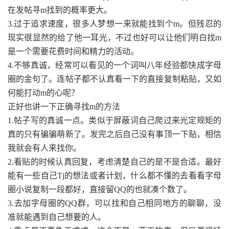
在发帖寻m找到的概率更大。
3.过于追求速度，很多人梦想一来就能找到个m。但残忍的
现实很显然的给了他一耳光，不过也好可以让他们明白找m
是一个需要花费时间和精力的活动。
4.不够真诚，经常可以看见的一个词叫八年经验都快成字母
圈的金句了。连帖子都不认真看一下的直接复制粘贴，又如
何能打动m的心呢？
正好也讲一下正确寻找m的方法
1.帖子写的真诚一点。类似于屏蔽词自己爬过来光定规矩的
真的只有骗骗萌新了。发完之后自己没有事顶一下贴，相信
我就会有人来找你。
2.看贴的时候认真回复，考虑清楚自己的是不是合适。最好
能有一些自己Tj的想法或者计划，什么都不懂的去看看字母
圈小说复制一段都好，直接留QQ的也就凑个数了。
3.去加字母圈的QQ群，可以找和自己相同地方的聊聊，没
准就能遇到自己想要的人。