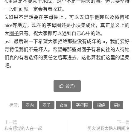
4.重点是不要急于求成，这个不是一两天的事。但只要坚持
一段时间就一定会有着收获。
5.如果不是想要在字母圈上，可以去知乎他趣以及微博和
nice等地方，现在的字母圈还是小块集成化，真正意义上的
大
圈子
只有。祝大家都可以遇到自己心中的她。
ps：最后说一下希望大家拒绝那些没有成年的m，我们爱好
奇特但我们不是坏人。希望等那些对圈子有着向往的人待她
们真的有着选择的责任之后再进去。这也算我们这里的温柔
吧。
赞(
5
)
标签：
圈内
圈子
女m
字母圈
拒绝
男s
上一篇
下一篇
和有感觉的人在一起
男友说我太黏人瞬间冷