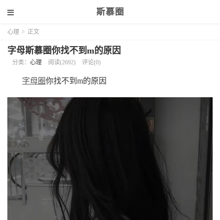
斯慕圈
心理
>
正文
字母斯慕圈你找不到m的原因
分类：
心理
阅读(2692)
评论(0)
字母圈
你找不到m的原因