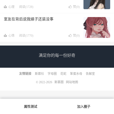
心理
阅读(1728)
赞(
0
)
室友在背后说我婊子还装没事
心情
阅读(1770)
赞(
0
)
满足你的每一份好奇
友情链接
斯慕社
字母圈
花蛇
笨蛋水母
告解室
© 2022-2026
斯慕圈
网站地图
属性测试
加入圈子