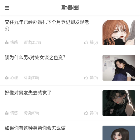
斯慕圈
交往九年已经办婚礼下个月登记却发现老
公….
情感
阅读(2178)
赞(
0
)
谈为什么男s对处女谈之色变？
心理
阅读(530)
赞(
0
)
好像对男友失去感觉了
情感
阅读(870)
赞(
0
)
如果你有这种弟弟你会怎么做