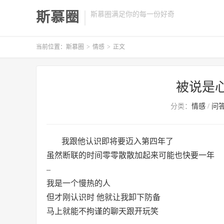
斯慕圈
斯慕圈满足你的每一份好奇
当前位置：
斯慕圈
>
情感
>
正文
被说是
分类：
情感
/
问
我跟他认识即将要迈入第四年了
虽然断联的时间零零散散加起来可能也快要一年
–
我是一个慢热的人
但才刚认识时 他就让我卸下防备
马上就能不拘谨的聊天跟开玩笑