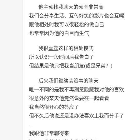
他主动找我聊天的频率非常高
我们会分享生活、互传好笑的影片也会互嘴
跟他相处时我可以很轻松的做自己
也常常因为他的白目而生气
我很
喜欢
这样的相处模式
所以认识一段时间后我告白了
但结果是他只把我当朋友(或是兄弟？)
后来我们继续装没事的聊天
唯一不同的是我不再刻意
隐藏
我对他的喜欢
很意外的某天他竟然说要在一起看看
我当然很开心的答应了
但不久后他说还是没办法喜欢上我而
分手
了
–
我跟他非常聊得来