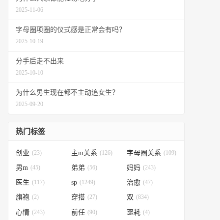
2025-11-06
字母圈项圈的仪式感是正常会有吗？
2025-10-19
分手后走不出来
2025-10-10
为什么男生现在都不主动追女生？
2025-09-20
热门标签
创业
(23)
主m关系
(126)
字母圈关系
(109)
男m
(45)
弟弟
(56)
妈妈
(243)
医生
(117)
sp
(1249)
治愈
(47)
旗袍
(2)
穿搭
(27)
双
(834)
心情
(243)
前任
(90)
噩耗
(4)