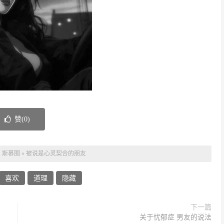
赞(
0
)
：
斯慕圈
»
被说是心灵契合的朋友
喜欢
道理
隐藏
下一篇
关于忧郁症 男友的说法