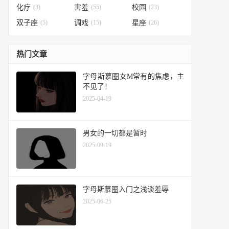
化疗
(3)
害羞
(55)
校园
(23)
双子座
(5)
调戏
(15)
星座
(26)
热门文章
字母斯慕圈女M常有的焦虑，主
不见了！
2025-04-19
男女的一切都是暂时
2025-09-19
字母斯慕圈入门之浅谈羞辱
2025-06-25