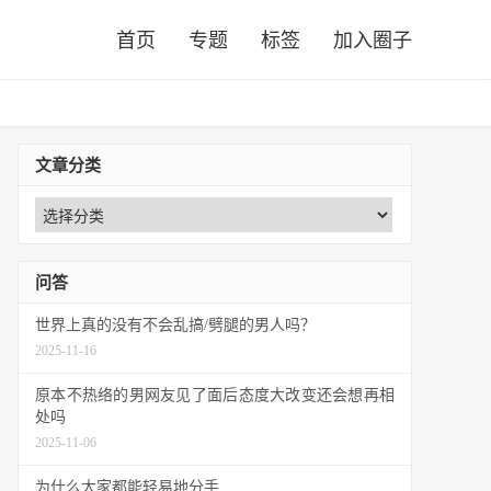
首页
专题
标签
加入圈子
文章分类
问答
世界上真的没有不会乱搞/劈腿的男人吗？
2025-11-16
原本不热络的男网友见了面后态度大改变还会想再相
处吗
2025-11-06
为什么大家都能轻易地分手