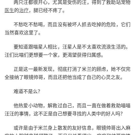
两只汪都很开心，尤其是受伤的汪，得到了救助站宠物
医生
的
治疗
，腿已经不疼了。
不愁吃不愁喝，而且没有被坏人抓去吃掉的危险，它们
当然喜欢这里了。
要知道跟喵星人相比，汪星人是不太喜欢流浪生活的。
汪们比喵们更想要一个家，更渴望获得归属感。
正是这一最新发现，彻底打消了米兰的顾虑，她不仅完
全接纳了眼镜帅哥，而且还把他当成了自己的心灵之友。
难道不是么？
他热爱小动物，解救过自己，而且一直在做着救助喵喵
汪汪的事情，这不正是自己想要寻找的人类中的好人吗？
或许是由于米兰身上散发的友好信息，眼镜帅哥出入麻