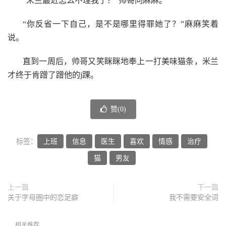
“米兰最近怎么不理我了？”帅哥问麻麻。
“你反省一下自己，是不是哪里得罪她了？”麻麻笑着
说。
直到一周后，帅哥又笑眯眯地奉上一打美味猫条，米兰
才终于肯蹭了蹭他的j踝。
赞(
0
)
标签：
上班
信息
医生
喜欢
情感
治疗
猫
男友
上一篇
下一篇
关于字母圈中的恋足癖
我不需要安全词
相关推荐