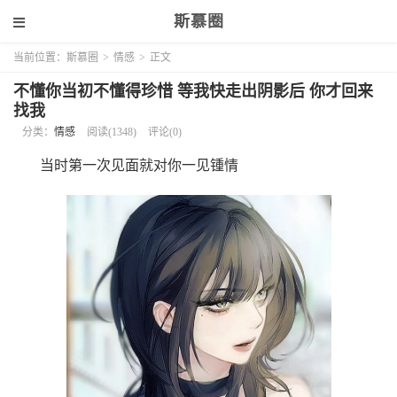
斯慕圈
当前位置：
斯慕圈
>
情感
>
正文
不懂你当初不懂得珍惜 等我快走出阴影后 你才回来
找我
分类：
情感
阅读(1348)
评论(0)
当时第一次见面就对你一见锺情