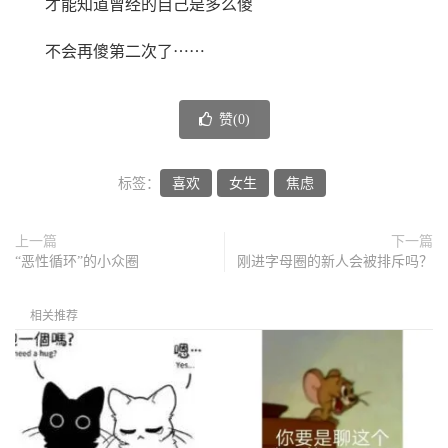
才能知道曾经的自己是多么傻
不会再傻第二次了⋯⋯
赞(
0
)
标签：
喜欢
女生
焦虑
上一篇
下一篇
“恶性循环”的小众圈
刚进字母圈的新人会被排斥吗？
相关推荐