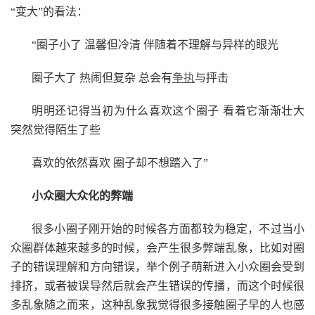
“变大”的看法：
“圈子小了 温馨但冷清 伴随着不理解与异样的眼光
圈子大了 热闹但复杂 总会有
争执
与抨击
明明还记得当初为什么喜欢这个圈子 看着它渐渐壮大
突然觉得陌生了些
喜欢的依然喜欢 圈子却不想踏入了”
小众圈大众化的弊端
很多小圈子刚开始的时候各方面都较为稳定，不过当小
众圈群体越来越多的时候，会产生很多弊端乱象，比如对圈
子的错误理解和方向错误，举个例子萌新进入小众圈会受到
排挤，或者被误导然后就会产生错误的传播，而这个时候很
多乱象随之而来，这种乱象我觉得很多接触圈子早的人也感