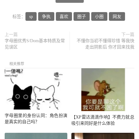
标签：
sp
争执
喜欢
圈子
小圈
网友
上一篇
下一篇
字母圈优秀S/Dom基本特质及常
不懂你当初不懂得珍惜 等我快
见误区
走出阴影后 你才回来找我
相关推荐
字母圈里的身份认同：角色扮演
【XP雷达滴滴作响】不费力就总
是真实的自己吗？
吸引来同好是什么体验