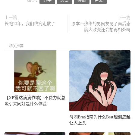
标签：
分手
恋爱
感情
男友
上一篇
下一篇
长跑13年，我们终究走散了
原本不热络的男网友见了面后态
度大改变还会想再相处吗
相关推荐
【XP雷达滴滴作响】不费力就总
吸引来同好是什么体验
母圈Brat指南为什么Brat越调皮越
让人上头