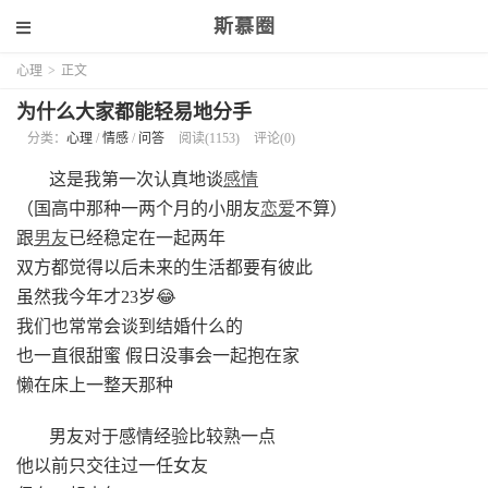
斯慕圈
心理
>
正文
为什么大家都能轻易地分手
分类：
心理
/
情感
/
问答
阅读(1153)
评论(0)
这是我第一次认真地谈
感情
（国高中那种一两个月的小朋友
恋爱
不算）
跟
男友
已经稳定在一起两年
双方都觉得以后未来的生活都要有彼此
虽然我今年才23岁😂
我们也常常会谈到结婚什么的
也一直很甜蜜 假日没事会一起抱在家
懒在床上一整天那种
男友对于感情经验比较熟一点
他以前只交往过一任女友