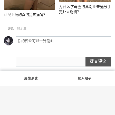
为什么字母圈的离别比普通分手
更让人崩溃？
让贝上瘾的真的是疼痛吗？
抢沙发
评论
提交评论
属性测试
加入圈子
满足你的每一份好奇
友情链接
斯慕社
字母圈
花蛇
笨蛋水母
告解室
© 2022-2026
斯慕圈
网站地图