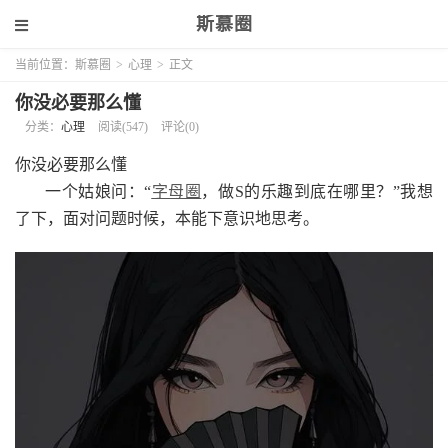
斯慕圈
当前位置：
斯慕圈
>
心理
>
正文
你没必要那么懂
分类：
心理
阅读(547)
评论(0)
你没必要那么懂
一个姑娘问：“
字母圈
，做S的乐趣到底在哪里？”我想
了下，面对问题时候，本能下意识地思考。