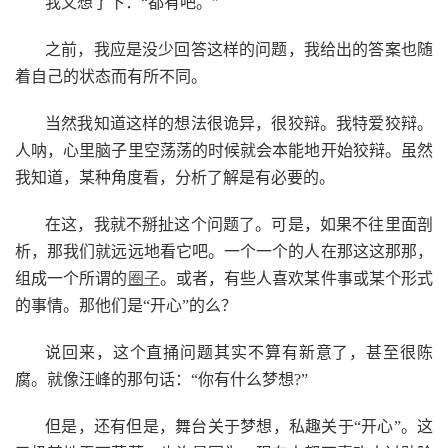
我又想了下：“都有吧。”
之前，我应是没少回答这样的问题，我给出的答案也随
着自己的状态而有所不同。
当然我知道这样的想法很诡异，很狡辩。我特爱狡辩。
人呐，心里脑子里空荡荡的时候就会本能地开始狡辩。虽然
我知道，某种角度看，分析了解是有必要的。
在这，我就不掰扯这个问题了。可是，如果不往里面剖
析，那我们就远远地看它吧。一个一个的人在那这这那那，
组成一个所谓的
圈子
。或者，有些人喜欢某件事或某个形式
的事情。那他们是“开心”的么？
说回来，这个直捅问题其实不算有新意了，甚至很陈
腐。就像汪峰的那句话：“你有什么梦想?”
但是，还有但是，舞台关于梦想，私趣关于“开心”。这