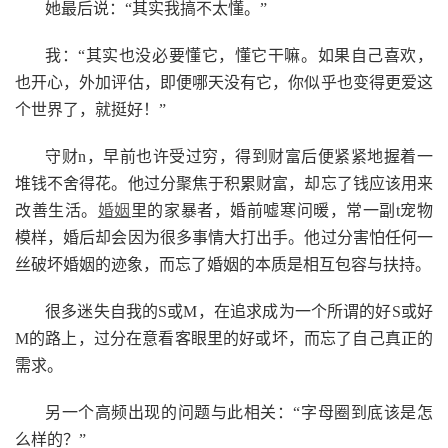
她最后说：“其实我搞不太懂。”
我：“其实也没必要懂它，懂它干嘛。如果自己喜欢，
也开心，外加评估，即便哪天没有它，你似乎也变得更爱这
个世界了，就挺好！”
守财n，早前也许受过穷，得到财富后便紧紧地握着一
堆钱不舍得花。他过分聚焦于积累财富，却忘了钱应该用来
改善生活。
婚姻
里的家暴者，婚前嘘寒问暖，常一副t宠物
模样，婚后却会因为很多事情大打出手。他过分害怕任何一
丝破坏婚姻的迹象，而忘了婚姻的本质是相互包容与扶持。
很多迷失自我的S或M，在追求成为一个所谓的好S或好
M的路上，过分在意看客眼里的好或坏，而忘了自己真正的
需求。
另一个高频出现的问题与此相关：“字母圈到底该是怎
么样的？”