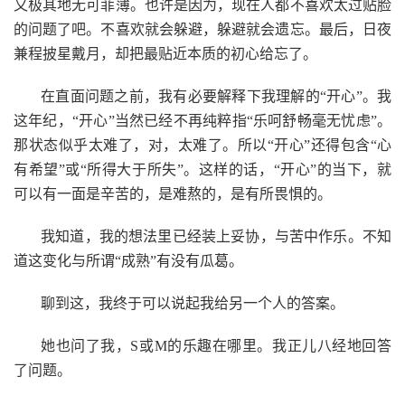
又极其地无可菲薄。也许是因为，现在人都不喜欢太过贴脸
的问题了吧。不喜欢就会躲避，躲避就会遗忘。最后，日夜
兼程披星戴月，却把最贴近本质的初心给忘了。
在直面问题之前，我有必要解释下我理解的“开心”。我
这年纪，“开心”当然已经不再纯粹指“乐呵舒畅毫无忧虑”。
那状态似乎太难了，对，太难了。所以“开心”还得包含“心
有希望”或“所得大于所失”。这样的话，“开心”的当下，就
可以有一面是辛苦的，是难熬的，是有所畏惧的。
我知道，我的想法里已经装上妥协，与苦中作乐。不知
道这变化与所谓“成熟”有没有瓜葛。
聊到这，我终于可以说起我给另一个人的答案。
她也问了我，S或M的乐趣在哪里。我正儿八经地回答
了问题。