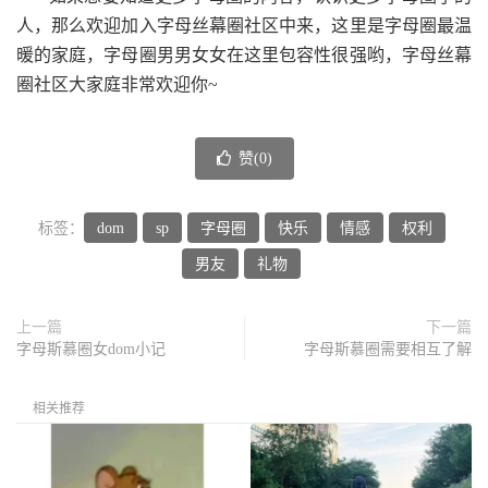
人，那么欢迎加入字母丝幕圈社区中来，这里是字母圈最温
暖的家庭，字母圈男男女女在这里包容性很强哟，字母丝幕
圈社区大家庭非常欢迎你~
赞(
0
)
标签：
dom
sp
字母圈
快乐
情感
权利
男友
礼物
上一篇
下一篇
字母斯慕圈女dom小记
字母斯慕圈需要相互了解
相关推荐