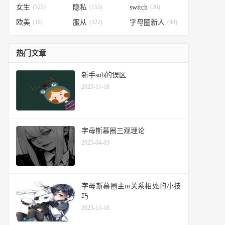
女生
(525)
隐私
(155)
switch
(20)
欧美
(18)
服从
(322)
字母圈新人
(48)
热门文章
新手sub的误区
2023-11-18
字母斯慕圈三观理论
2025-04-03
字母斯慕圈主m关系相处的小技
巧
2023-11-18