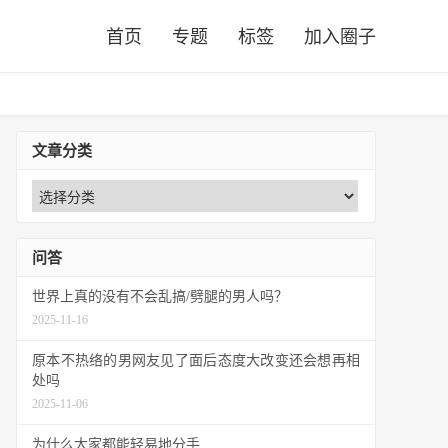
首页
专题
标签
加入圈子
文章分类
问答
世界上真的没有不会乱搞/劈腿的男人吗？
2025-11-16
原本不热络的男网友见了面后态度大改变还会想再相
处吗
2025-11-06
为什么大家都能轻易地分手