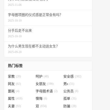
2025-11-06
字母圈项圈的仪式感是正常会有吗？
2025-10-19
分手后走不出来
2025-10-10
为什么男生现在都不主动追女生？
2025-09-20
热门标签
家教
(20)
呵护
(40)
安全感
(382)
网友
(62)
女朋友
(196)
男s
(51)
噩耗
(4)
字母圈术语
(2)
公务员
(8)
属性
(418)
懊悔
(6)
孤单
(31)
夫妻
(93)
双
(834)
防骗
(28)