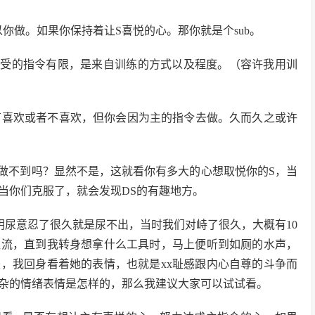
你做。如果你保持着让S喜悦的心。那你就是个sub。
接受的指令有限，是来自训练的方式以及程度。（容许我用训
有喜欢或者不喜欢，但你会因为主的指令去做。久而久之或许
做不到吗？显然不是，这就看你有多大的心想取悦你的S，当
当你们克服了，就会发现DS的有趣地方。
明尿意忍了很久就是尿不出，当时我们对峙了很久，大概有10
直流，直到我转身想拿什么工具时，马上便听到如厕的水声，
，我回身看着她的表情，也就是xx耻感跟内心自尊的斗争而
杂的情绪表情是怎样的，那么我建议大家可以试试看。