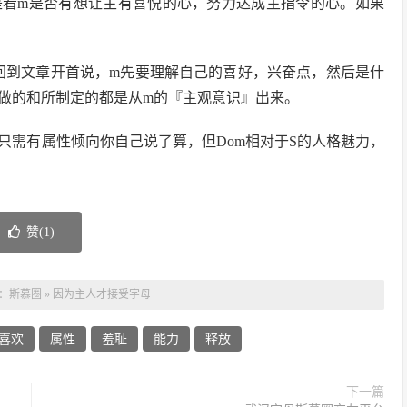
，是看m是否有想让主有喜悦的心，努力达成主指令的心。如果
，回到文章开首说，m先要理解自己的喜好，兴奋点，然后是什
所做的和所制定的都是从m的『主观意识』出来。
S只需有属性倾向你自己说了算，但Dom相对于S的人格魅力，
。
赞(
1
)
：
斯慕圈
»
因为主人才接受字母
喜欢
属性
羞耻
能力
释放
下一篇