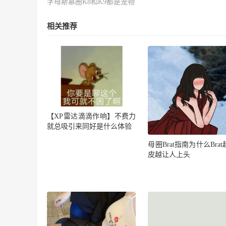
字母斯慕圈K8和K9都是宠物
相关推荐
【XP雷达滴滴作响】不费力
就总吸引来同好是什么体验
母圈Brat指南为什么Bra
皮越让人上头