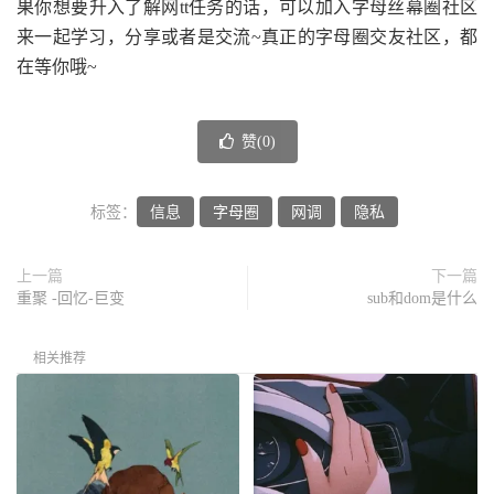
果你想要升入了解网tt任务的话，可以加入字母丝幕圈社区
来一起学习，分享或者是交流~真正的字母圈交友社区，都
在等你哦~
赞(
0
)
标签：
信息
字母圈
网调
隐私
上一篇
下一篇
重聚 -回忆-巨变
sub和dom是什么
相关推荐