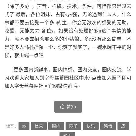
（除了多n），声音，样貌，技术，条件，可惜都只是过去
式了 最后，各位姐妹，占有yyy强，无论遇到什么人，什么
事都不要去接受一个多n的主，你会无数次的感受的无助，
吃醋，无能为力 各位s，如果没有处理好多n这个事情的能
力，就不要去招惹那么多的小姑娘，多n没有那么简单，不
是好多人“伺候”你一个，你爽了就够了，一碗水端不平的时
候，就少端一点吧
更多圈内新鲜事，圈内情感，圈内交友，圈内交流，学
习欢迎大家加入到字母丝幕圈社区中来~点击加入圈子即可
加入字母丝幕圈社区官网微信群哦~
赞(
0
)
标签：
sp
信息
圈内
圈子
快乐
感情
皮