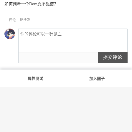
如何判断一个Dom靠不靠谱？
抢沙发
评论
提交评论
属性测试
加入圈子
满足你的每一份好奇
友情链接
斯慕社
字母圈
花蛇
笨蛋水母
告解室
© 2022-2026
斯慕圈
网站地图