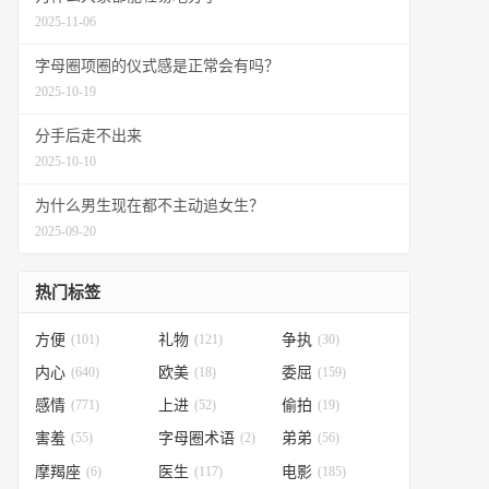
2025-11-06
字母圈项圈的仪式感是正常会有吗？
2025-10-19
分手后走不出来
2025-10-10
为什么男生现在都不主动追女生？
2025-09-20
热门标签
方便
(101)
礼物
(121)
争执
(30)
内心
(640)
欧美
(18)
委屈
(159)
感情
(771)
上进
(52)
偷拍
(19)
害羞
(55)
字母圈术语
(2)
弟弟
(56)
摩羯座
(6)
医生
(117)
电影
(185)