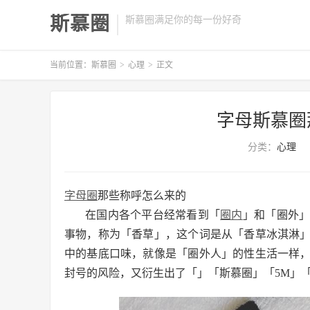
斯慕圈
斯慕圈满足你的每一份好奇
当前位置：
斯慕圈
>
心理
>
正文
字母斯慕圈
分类：
心理
字母圈
那些称呼怎么来的
在国内各个平台经常看到「
圈内
」和「圈外
事物，称为「香草」，这个词是从「香草冰淇淋
中的基底口味，就像是「圈外人」的性生活一样
封号的风险，又衍生出了「」「斯慕圈」「5M」「BD