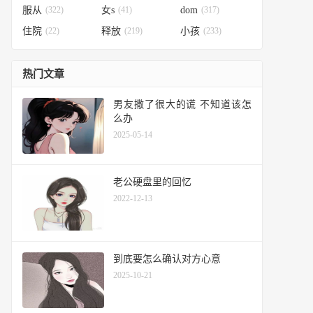
服从
(322)
女s
(41)
dom
(317)
住院
(22)
释放
(219)
小孩
(233)
热门文章
男友撒了很大的谎 不知道该怎
么办
2025-05-14
老公硬盘里的回忆
2022-12-13
到底要怎么确认对方心意
2025-10-21