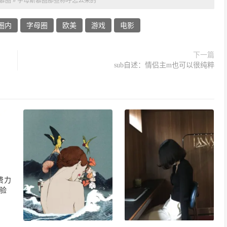
慕圈
»
字母斯慕圈那些称呼怎么来的
圈内
字母圈
欧美
游戏
电影
下一篇
sub自述：情侣主m也可以很纯粹
费力
验