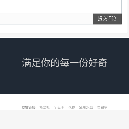
提交评论
满足你的每一份好奇
友情链接
斯慕社
字母圈
花蛇
笨蛋水母
告解室
© 2022-2026
斯慕圈
网站地图