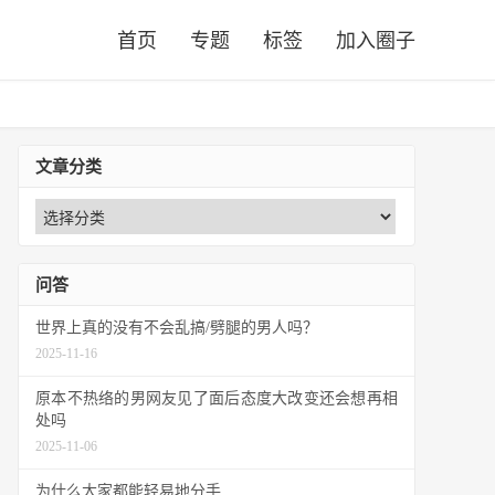
首页
专题
标签
加入圈子
文章分类
问答
世界上真的没有不会乱搞/劈腿的男人吗？
2025-11-16
原本不热络的男网友见了面后态度大改变还会想再相
处吗
2025-11-06
为什么大家都能轻易地分手