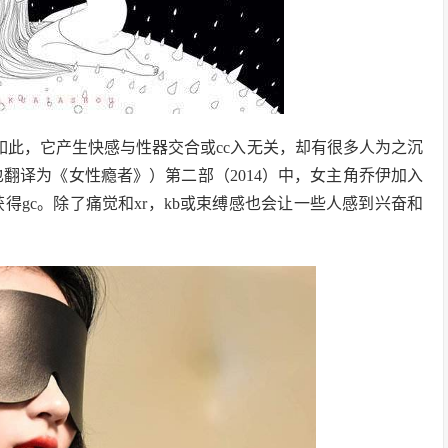
p）就是如此，它产生快感与性器交合或cc入无关，却有很多人为之沉
c，也翻译为《女性瘾者》）第二部（2014）中，女主角乔伊加入
获得gc。除了痛觉和xr，kb或束缚感也会让一些人感到兴奋和