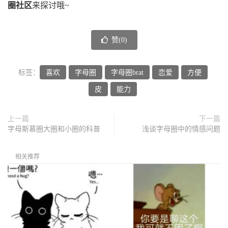
圈社区
来探讨哦~
赞(
0
)
标签：
喜欢
字母圈
字母圈brat
恋爱
方便
皮
能力
上一篇
下一篇
字母斯慕圈大圈和小圈的科普
浅谈字母圈中的情感问题
相关推荐