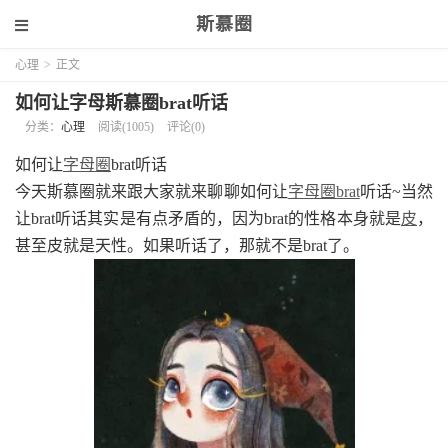
斯慕圈
心理
>
正文
如何让字母斯慕圈brat听话
分类：
心理
阅读(1005)
评论(0)
如何让
字母圈
brat听话
今天斯慕圈就来跟大家就来聊聊如何让
字母圈brat
听话~当然
让brat听话其实是有点矛盾的，因为brat的性格本身就是
皮
，
甚至皮就是天性。如果听话了，那就不是brat了。