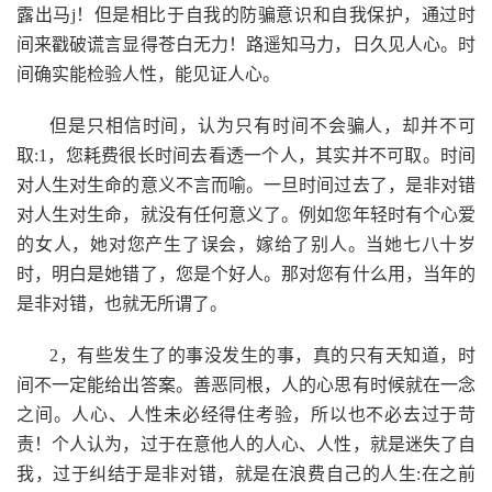
露出马j！但是相比于自我的防骗意识和自我保护，通过时
间来戳破谎言显得苍白无力！路遥知马力，日久见人心。时
间确实能检验人性，能见证人心。
但是只相信时间，认为只有时间不会骗人，却并不可
取:1，您耗费很长时间去看透一个人，其实并不可取。时间
对人生对生命的意义不言而喻。一旦时间过去了，是非对错
对人生对生命，就没有任何意义了。例如您年轻时有个心爱
的女人，她对您产生了误会，嫁给了别人。当她七八十岁
时，明白是她错了，您是个好人。那对您有什么用，当年的
是非对错，也就无所谓了。
2，有些发生了的事没发生的事，真的只有天知道，时
间不一定能给出答案。善恶同根，人的心思有时候就在一念
之间。人心、人性未必经得住考验，所以也不必去过于苛
责！个人认为，过于在意他人的人心、人性，就是迷失了自
我，过于纠结于是非对错，就是在浪费自己的人生:在之前