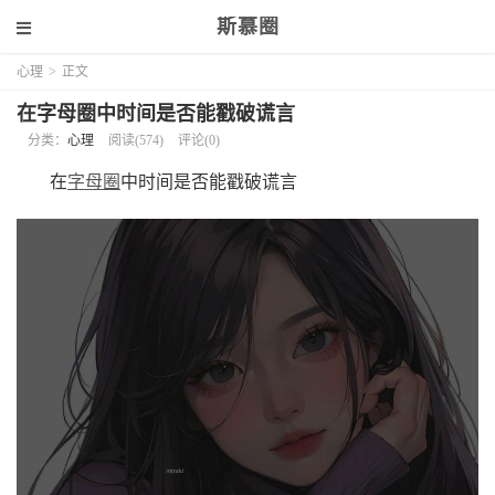
斯慕圈
心理
>
正文
在字母圈中时间是否能戳破谎言
分类：
心理
阅读(574)
评论(0)
在
字母圈
中时间是否能戳破谎言