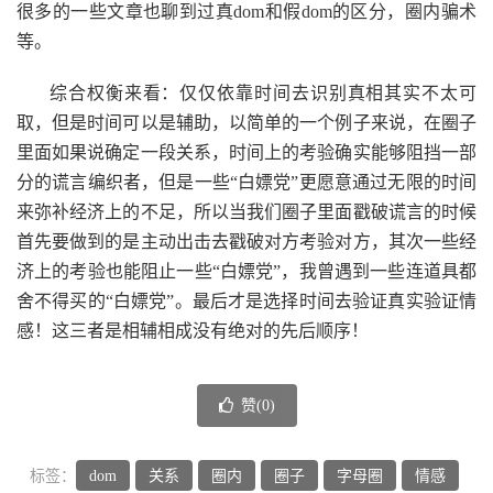
很多的一些文章也聊到过真dom和假dom的区分，圈内骗术
等。
综合权衡来看：仅仅依靠时间去识别真相其实不太可
取，但是时间可以是辅助，以简单的一个例子来说，在圈子
里面如果说确定一段关系，时间上的考验确实能够阻挡一部
分的谎言编织者，但是一些“白嫖党”更愿意通过无限的时间
来弥补经济上的不足，所以当我们圈子里面戳破谎言的时候
首先要做到的是主动出击去戳破对方考验对方，其次一些经
济上的考验也能阻止一些“白嫖党”，我曾遇到一些连道具都
舍不得买的“白嫖党”。最后才是选择时间去验证真实验证情
感！这三者是相辅相成没有绝对的先后顺序！
赞(
0
)
标签：
dom
关系
圈内
圈子
字母圈
情感