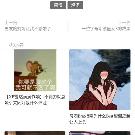
感情
鸡汤
上一篇
下一篇
男友的妈妈让我不恐婚了
一位字母斯慕圈女S的故事
相关推荐
【XP雷达滴滴作响】不费力就总
吸引来同好是什么体验
母圈Brat指南为什么Brat越调皮越
让人上头