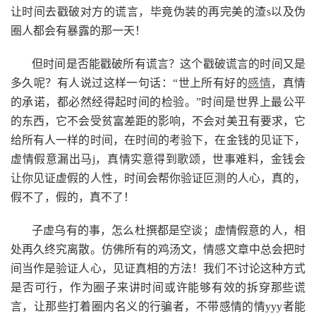
让时间去戳破对方的谎言，毕竟伪装的再完美的渣s以及伪
圈人都会有暴露的那一天！
但时间是否能戳破所有谎言？这个戳破谎言的时间又是
多久呢？有人说过这样一句话：“世上所有好的
感情
，真情
的承诺，都必然经得起时间的检验。”时间是世界上最公平
的东西，它不会受贫富差距的影响，不会对美丑有要求，它
给所有人一样的时间，在时间的考验下，在金钱的见证下，
虚情假意漏出马j，真情实意得到歌颂，世事难料，金钱会
让你见证虚假的人性，时间会帮你验证叵测的人心，真的，
假不了，假的，真不了！
子虚乌有的事，怎么杜撰都是空谈；虚情假意的人，相
处再久终究离散。仿佛所有的鸡汤文，情感文章中总会把时
间当作是验证人心，见证真相的方法！我们不讨论这种方式
是否可行，作为圈子来讲时间或许能够有效的拆穿那些谎
言，让那些打着圈内名义的行骗者，不带感情的情yyy者能