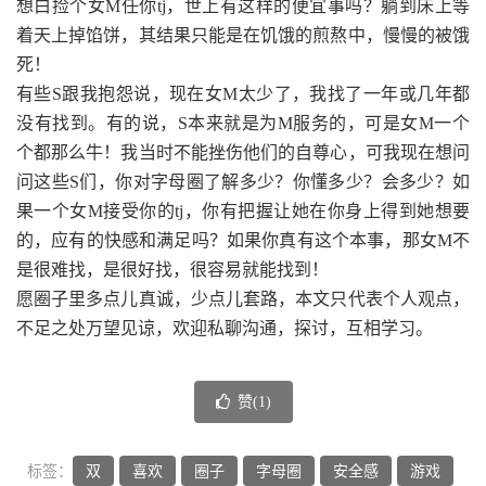
想白捡个女M任你tj，世上有这样的便宜事吗？躺到床上等
着天上掉馅饼，其结果只能是在饥饿的煎熬中，慢慢的被饿
死！
有些S跟我抱怨说，现在女M太少了，我找了一年或几年都
没有找到。有的说，S本来就是为M服务的，可是女M一个
个都那么牛！我当时不能挫伤他们的自尊心，可我现在想问
问这些S们，你对字母圈了解多少？你懂多少？会多少？如
果一个女M接受你的tj，你有把握让她在你身上得到她想要
的，应有的快感和满足吗？如果你真有这个本事，那女M不
是很难找，是很好找，很容易就能找到！
愿圈子里多点儿真诚，少点儿套路，本文只代表个人观点，
不足之处万望见谅，欢迎私聊沟通，探讨，互相学习。
赞(
1
)
标签：
双
喜欢
圈子
字母圈
安全感
游戏