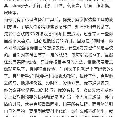
具，shengg子，手铐，j镣，口塞，菊花塞，跳蛋，假阳俱，
皮bb等。
当你拥有了心理准备和工具后，你要了解掌握这些工具的使
用方法，了解女性都有哪些敏感部位，知道如何去刺激它。
先挑你喜欢的KB方法及各种tj项目去练习，还要学习一些你
虽然不太喜欢，但心理能接受的项目，因为在tj的时候，你
不可能完全按你自己的想法去做，有些tj方式也许M是喜欢
的。当你对字母圈有了一定的认识，就可以去找M了，虽然
还没有实际tj经验，只要你按着学习的方法，慢慢摸索着去
做就可以了，慢慢积累经验，时间长了你就是个有经验的S
了。有些新手S问我要福利KB视频教程，我给了他，希望他
去练习，他却抱怨说，没时间，没地方等。你不通过练习，
你怎么能够掌握KB的技巧？你没有技巧，女M又怎能从你
身上获取到想要的快感和满足呢？当一个人真正想做一件事
情的时候，就会克服重重困难，扫平所有障碍，而最终达到
自己的目的！要得到就要付出代价！你什么都不想付出，就