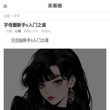
斯慕圈
心理
>
正文
字母圈新手S入门之道
分类：
心理
阅读(1173)
评论(0)
字母圈
新手S入门之道