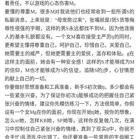
着责任，不以游戏的心态伤害M。
要懂的尊重M，很多M对我说他们也经常收到一些所谓S的
私聊消息，上来就是：“母宠爬过来”，张嘴就是J货S货等侮
辱性很强的字眼，这样的男S永远都找不到M，因为他连做
人的基本礼貌都没有。一个女M喜欢接受主严厉tj的同时，
更希望主懂得尊重自己，呵护自己，珍惜自己，关爱自己。
她需要主的威严，但她更需要主的爱抚，温存和体贴。g在
这样主的面前，她会有一种安全感！这样的S才能够成为M
的信仰，M也才能够成为S的信徒，追随S的j步，心甘情愿
的献上自己的一切。
你要做好思想准备和工具准备，新手S初次做tj，多少都会有
一些紧张兴奋，为了保证你初次tj能够成功的把握住自己紧
张兴奋的情绪，建议你先模仿练习一下，方法很简单，你假
设有一个女Mg在你的面前，你现在开始tj她，按你的想象，
怎么xr她，怎样KB她，SP她等。这样你反复做几次，在演
习中控制住自己紧张兴奋的情绪，真到了现实tj中，你就不
会手忙j乱而乱中出错了。你还要准备一些常用的字母圈工