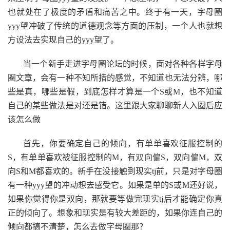
也就处在了极度的矛盾和痛苦之中。终于有一天，字母圈
yyy望冲破了传统的道德观念等方面的压制，一个人也就想
方设法去实现自己的yyy望了。
当一个新手走进字母圈论坛的时候，面对各种各样字母
圈文章，会有一种不知所措的感觉，不知道也无法分辨，哪
些是真，哪些是假，到底怎样才算是一个S或M，也不知道
自己的某些做法是对还是错。这里跟大家聊聊新人入圈后应
该怎么做
首先，你要确定自己的倾向，有单单喜欢征服控制的
S，有单单喜欢被征服控制的M，有
双
向偏S，双向偏M，双
向S和M都喜欢的。新手在没接触到现实tj前，只是对字母圈
有一种yyy望的冲动想去感受它。如果是单的S或M还好说，
如果你觉得你是双向，那就要等做完现实tj后才能确定你真
正的倾向了。想象和现实是有较大差距的，如果你连自己的
倾向都搞不清楚，怎么去做字母圈那？