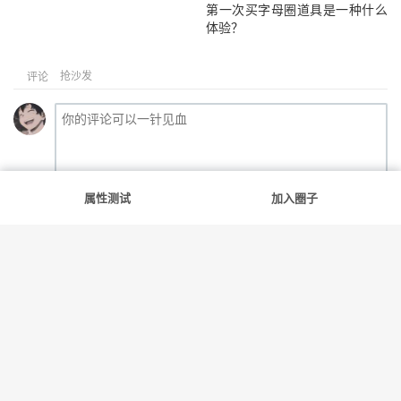
第一次买字母圈道具是一种什么
体验？
抢沙发
评论
提交评论
属性测试
加入圈子
满足你的每一份好奇
友情链接
斯慕社
字母圈
花蛇
笨蛋水母
告解室
© 2022-2026
斯慕圈
网站地图