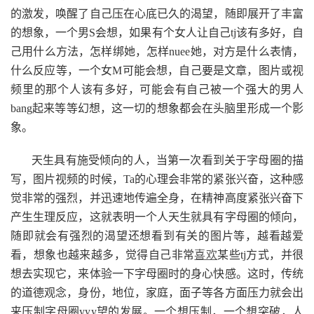
的激发，唤醒了自己压在心底已久的渴望，随即展开了丰富
的想象，一个男S会想，如果有个女人让自己tj该有多好，自
己用什么方法，怎样绑她，怎样nuee她，对方是什么表情，
什么反应等，一个女M可能会想，自己要是文章，图片或视
频里的那个人该有多好，可能会有自己被一个强大的男人
bang起来等等幻想，这一切的想象都会在头脑里形成一个影
象。
天生具有施受倾向的人，当第一次看到关于字母圈的描
写，图片视频的时候，Ta的心理会非常的紧张兴奋，这种感
觉非常的强烈，并迅速地传遍全身，在精神高度紧张兴奋下
产生生理反应，这就表明一个人天生就具有字母圈的倾向，
随即就会有强烈的渴望还想看到有关的图片等，越看越爱
看，想象也越来越多，觉得自己非常
喜欢
某些tj方式，并很
想去实现它，来体验一下字母圈时的身心快感。这时，传统
的道德观念，身份，地位，家庭，面子等各方面压力就会出
来压制字母圈yyy望的发展。一个想压制，一个想突破，人