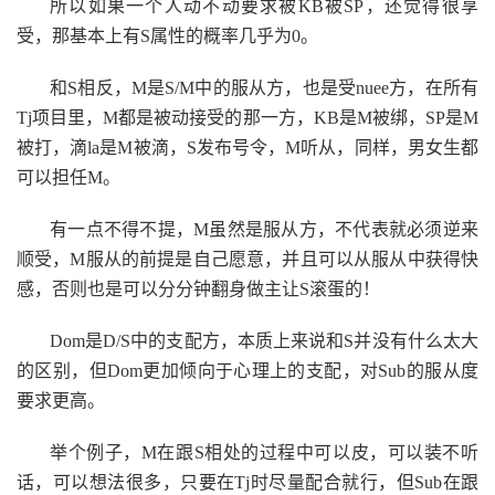
所以如果一个人动不动要求被KB被SP，还觉得很享
受，那基本上有S属性的概率几乎为0。
和S相反，M是S/M中的服从方，也是受nuee方，在所有
Tj项目里，M都是被动接受的那一方，KB是M被绑，SP是M
被打，滴la是M被滴，S发布号令，M听从，同样，男女生都
可以担任M。
有一点不得不提，M虽然是服从方，不代表就必须逆来
顺受，M服从的前提是自己愿意，并且可以从服从中获得快
感，否则也是可以分分钟翻身做主让S滚蛋的！
Dom是D/S中的支配方，本质上来说和S并没有什么太大
的区别，但Dom更加倾向于心理上的支配，对Sub的服从度
要求更高。
举个例子，M在跟S相处的过程中可以皮，可以装不听
话，可以想法很多，只要在Tj时尽量配合就行，但Sub在跟