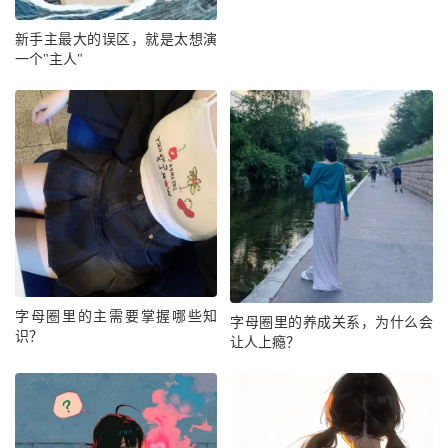
新手主最大的误区，就是太想演
一个"主人"
字母圈里的主需要掌握哪些知
字母圈里的养成关系，为什么会
识？
让人上瘾？