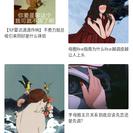
【XP雷达滴滴作响】不费力就总
吸引来同好是什么体验
母圈Brat指南为什么Brat越调皮越
让人上头
字母圈主贝关系到底应该先恋还
是先调？