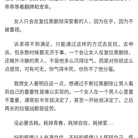
乖乖等着翻牌和宠幸。
女人只会反复拉黑删除深爱着的人，因为在乎，因为不
被重视。
诉求得不到满足，只能通过这样的方式去反抗，去申
诉，但多数时候都无济于事，一个会让女人反复拉黑删除，
还格外冷静的男人，不是他多么沉得住气，而是对你就这么
点感觉，可有可无，你气得半死，也伤不了他分毫。
我想女人要明白这一点，想通过不断拉黑删除让男人看
到自己的重要性是难以实现的。一个女人在一个男人心里重
不重要，通常前半年就决定了，甚至一开始就决定了。之后
再长的拉锯战都是徒劳。
没必要去耗。耗掉青春，耗掉自信，耗掉爱….
好的感情让人充满自信，不好的感情让人怀疑自己，怀