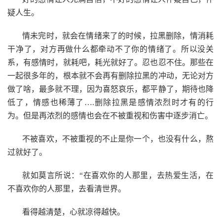
疑人生。
情未完时，就会在情绪来了的时候，拉黑删除，情消耗
干净了，对方再做什么都牵动不了你的情绪了。所以没关
系，有感情时，就耗吧，耗光就好了。忍也忍不住。那些在
一起很多年的，根本就不会再有删除拉黑的冲动，无论对方
做了啥，最多就不理，因为喜怒哀乐，都平静了，期待也降
低了，情感也稀薄了….删除拉黑是感情浓烈时才有的行
为。但是再浓烈的感情也会在不被重视和伤害中逐步消亡。
不被喜欢，不被重视的不止是你一个，也没有什么，熬
过就好了。
就如莫言所说：“在喜欢你的人那里，去热爱生活，在
不喜欢你的人那里，去看清世界。
看得越清楚，心就凉得越快。