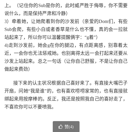
上。（记住你的Sub是你的，此时威严胜于侮辱，你不需要
说什么，而是保持严肃和冷静）
3）牵着她，让她爬着到你的沙发前（亲爱的Dom们，有些
Sub会爬，有些小白或者香草是什么也不懂，真的会一拉就
站起来了，所以你可以温馨提醒俩字：“g着”）
4)走到沙发前，她会g在你的腿边，有点距离感，别靠着太
近，一会你也无法惩戒她。也别离得太远一会打起来还要从
沙发上站起来。总之一句话（让你自己舒服，不是让你自己
做起来费劲）
接下来的认主状况根据自己喜好来了。有直接大嘴巴子
开扇，问她“我是谁”的，也有喜欢唠唠家常的，也有直接就
绑起来用按摩棒的。反正，我还是按照我自己的喜好走了，
不喜欢你可以不要喷我。
赞(
4
)