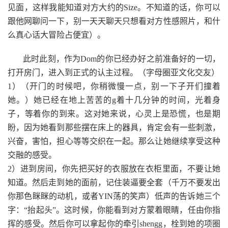
见面，这样我能知道对方大约的Size。不知道的话，你可以
跟他网聊问一下，别一天天聊天只想看对方性感照片，和什
么真心话大冒险占便宜）。
此时此刻，作为Dom的你已经办好之前准备好的一切，
打开房门，进入到正式的认主过程。（字母圈亚文化交友）
1）（开门的时候吧，你稍微慢一点，别一下子开们撞着
她。）她已经在地上苦苦的g着十几分钟的时间，光着身
子，等着你的到来。这对她来说，心灵上是恐慌，也是期
盼，因为她看到那些摆在床上的器具，肯定会有一些刺激，
兴奋，害怕，担心等等交织在一起。那么让她继续享受这种
交融的感受。
2）进到房间，你先把买好的衣服放在衣柜里面，不要让她
知道。然后走到她的面前，记住装逼要全套（千万不要发出
你那色眯眯的动机，或者YIN荡的笑声）低声的告诉她三个
字：“抬起头”。这时候，你能看到对方蒙着眼睛，任由你指
挥的感受。然后你可以拿起你的牵引shengg，栓到她的项圈