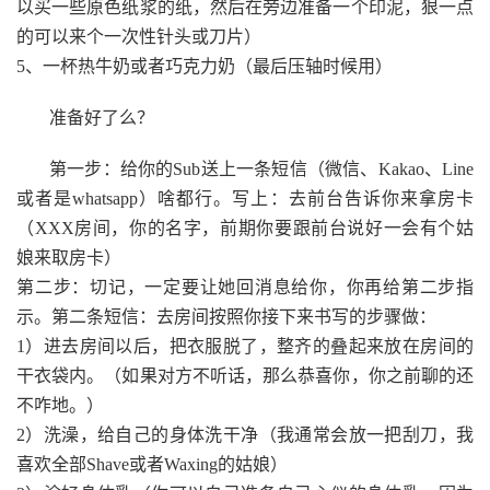
以买一些原色纸浆的纸，然后在旁边准备一个印泥，狠一点
的可以来个一次性针头或刀片）
5、一杯热牛奶或者巧克力奶（最后压轴时候用）
准备好了么？
第一步：给你的Sub送上一条短信（微信、Kakao、Line
或者是whatsapp）啥都行。写上：去前台告诉你来拿房卡
（XXX房间，你的名字，前期你要跟前台说好一会有个姑
娘来取房卡）
第二步：切记，一定要让她回消息给你，你再给第二步指
示。第二条短信：去房间按照你接下来书写的步骤做：
1）进去房间以后，把衣服脱了，整齐的叠起来放在房间的
干衣袋内。（如果对方不听话，那么恭喜你，你之前聊的还
不咋地。）
2）洗澡，给自己的身体洗干净（我通常会放一把刮刀，我
喜欢全部Shave或者Waxing的姑娘）