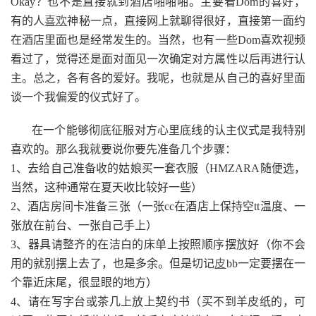
Okay？也不是直接就到酒店啪啪啪。主要看Dom的喜好，
有的人
喜欢
神秘一点，直接网上就聊得很好，直接第一面约
在酒店里面也是经常发生的。当然，也有一些Dom喜欢视频
看过了，觉得还是面对面见一次确定对方属性以后再进行认
主。总之，各有各的爱好。我呢，也就是从自己的喜好里面
谈一个我偏爱的仪式好了。
在一个能够彻底征服对方心里底线的认主仪式是我特别
喜欢的。那么我就要说你要先准备几个步骤：
1、去给自己准备收的姑娘买一套衣服（HMZARA随便选，
当然，这种通常在夏天收比较好一些）
2、酒店房间卡准备三张（一张cc在酒店上保持空tt温度、一
张放在前台、一张自己手上）
3、器具请整齐的在洁白的床单上按照顺序摆放好（你不会
用的就别摆上去了，也是多余。但是切记
皮
bb一定要摆在一
个靠近床尾，很显眼的地方）
4、请在写字台或茶几上放上契约书（买不到羊皮纸的，可