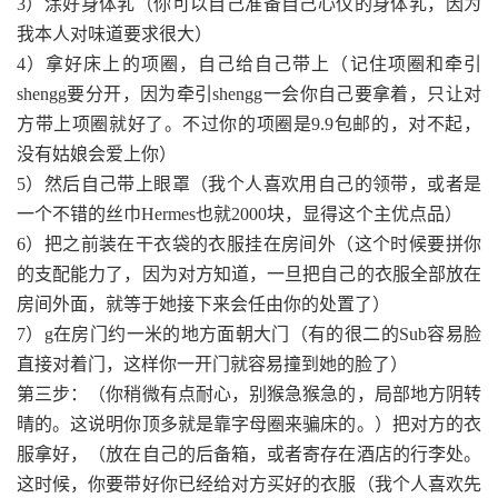
3）涂好身体乳（你可以自己准备自己心仪的身体乳，因为
我本人对味道要求很大）
4）拿好床上的项圈，自己给自己带上（记住项圈和牵引
shengg要分开，因为牵引shengg一会你自己要拿着，只让对
方带上项圈就好了。不过你的项圈是9.9包邮的，对不起，
没有姑娘会爱上你）
5）然后自己带上眼罩（我个人喜欢用自己的领带，或者是
一个不错的丝巾Hermes也就2000块，显得这个主优点品）
6）把之前装在干衣袋的衣服挂在房间外（这个时候要拼你
的支配能力了，因为对方知道，一旦把自己的衣服全部放在
房间外面，就等于她接下来会任由你的处置了）
7）g在房门约一米的地方面朝大门（有的很二的Sub容易脸
直接对着门，这样你一开门就容易撞到她的脸了）
第三步：（你稍微有点耐心，别猴急猴急的，局部地方阴转
晴的。这说明你顶多就是靠字母圈来骗床的。）把对方的衣
服拿好，（放在自己的后备箱，或者寄存在酒店的行李处。
这时候，你要带好你已经给对方买好的衣服（我个人喜欢先