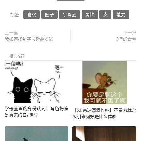
标签：
喜欢
圈子
字母圈
属性
皮
能力
上一篇
下一篇
我如何找到字母斯慕圈M
5年的青春
相关推荐
字母圈里的身份认同：角色扮演
【XP雷达滴滴作响】不费力就总
是真实的自己吗？
吸引来同好是什么体验