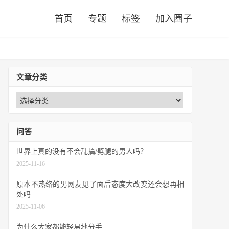
首页
专题
标签
加入圈子
文章分类
问答
世界上真的没有不会乱搞/劈腿的男人吗？
2025-11-16
原本不热络的男网友见了面后态度大改变还会想再相
处吗
2025-11-06
为什么大家都能轻易地分手