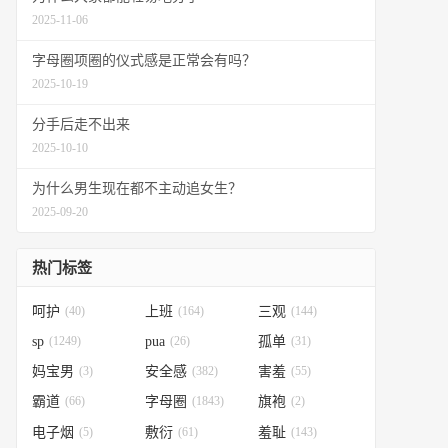
2025-11-06
字母圈项圈的仪式感是正常会有吗？
2025-10-19
分手后走不出来
2025-10-10
为什么男生现在都不主动追女生？
2025-09-20
热门标签
呵护
(40)
上班
(164)
三观
(144)
sp
(1249)
pua
(26)
孤单
(31)
妈宝男
(3)
安全感
(382)
害羞
(55)
霸道
(66)
字母圈
(1843)
旗袍
(2)
电子烟
(5)
敷衍
(61)
羞耻
(143)