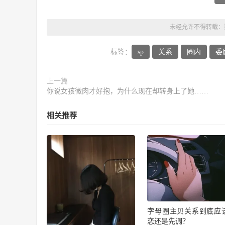
未经允许不得转载：
标签：
sp
关系
圈内
委
上一篇
你说女孩微肉才好抱，为什么现在却转身上了她……
相关推荐
字母圈主贝关系到底应
恋还是先调？