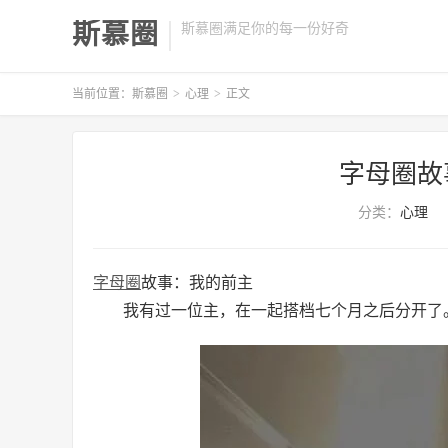
斯慕圈
斯慕圈满足你的每一份好奇
当前位置：
斯慕圈
>
心理
>
正文
字母圈故
分类：
心理
字母圈
故事：我的前主
我有过一位主，在一起搭档七个月之后分开了