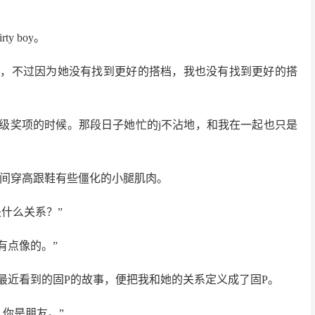
y boy。
开，不过因为她没有找到更好的搭档，我也没有找到更好的搭
级奖项的时候。那段日子她忙的j不沾地，和我在一起也只是
时间穿高跟鞋有些僵化的小腿肌肉。
什么关系？”
有点像的。”
最近看到的固P的故事，便把我和她的关系定义成了固P。
，你是朋友。”