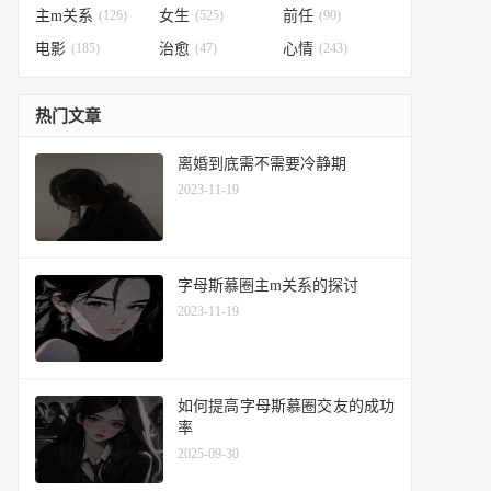
主m关系
(126)
女生
(525)
前任
(90)
电影
(185)
治愈
(47)
心情
(243)
热门文章
离婚到底需不需要冷静期
2023-11-19
字母斯慕圈主m关系的探讨
2023-11-19
如何提高字母斯慕圈交友的成功
率
2025-09-30