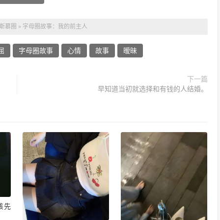
斯慕圈
»
字母圈故事：我的前主人
屈
字母圈故事
心情
故事
暧昧
下一篇
早知道当初就选择和有钱的人结婚。
该先