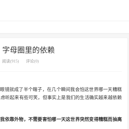
，字母圈里的依赖
阅读(915)
评论(0)
下眼镜就成了半个瞎子，在几个瞬间我会怕这世界哪一天糟糕
忧虑听起来有些可笑，但事实上是我们的生活确实越来越依赖
自我依靠外物，不需要害怕哪一天这世界突然变得糟糕而抽离