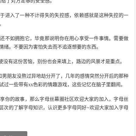
否给了对方足够的安全感。
在于进入了一种不计得失的失控感，依赖感就是这种失控的一
。
，还不如拥抱它，毕竟那说明你在用心享受一件事情。需要做
情绪。不要因为害怕失去而不追逐想要的东西。
使没有这份苦恼，别份也会来填上，路边的风景才是重点。
和男朋友没熬过异地劫分开了，几年的感情突然分开后的那种
试过一些带有xx色彩的情趣游戏，这些记忆在脑子里翻闹。
分享你的故事，那么字母丝幕圈社区欢迎大家的加入，字母丝
深层次的了解字母知识，认识更多字母同好~欢迎大家加入字母