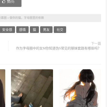
赞(
0
)
斯慕圈
»
做你的猫，字母圈里的依赖
安全感
感情
猫
男友
社交
下一篇
作为字母圈中的女M你知道伪S常见的聊妹套路有哪些吗？