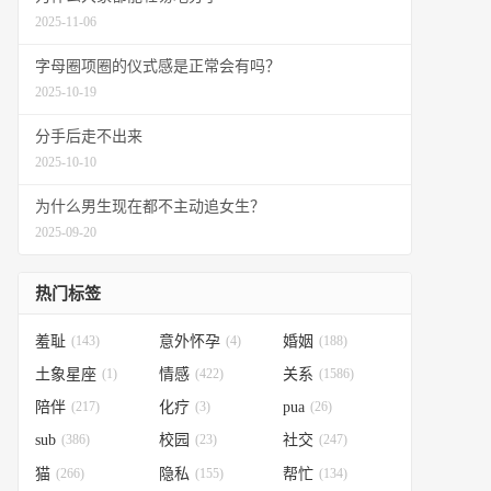
2025-11-06
字母圈项圈的仪式感是正常会有吗？
2025-10-19
分手后走不出来
2025-10-10
为什么男生现在都不主动追女生？
2025-09-20
热门标签
羞耻
(143)
意外怀孕
(4)
婚姻
(188)
土象星座
(1)
情感
(422)
关系
(1586)
陪伴
(217)
化疗
(3)
pua
(26)
sub
(386)
校园
(23)
社交
(247)
猫
(266)
隐私
(155)
帮忙
(134)