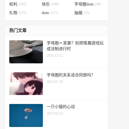
权利
(182)
快乐
(508)
字母圈dom
(49)
礼物
(121)
dom
(317)
抽烟
(35)
热门文章
字母圈＝家暴？别把情趣游戏玩
成法制进行时
2025-12-12
字母圈的关系适合同居吗？
2025-07-18
一只小猫的心动
2025-03-23