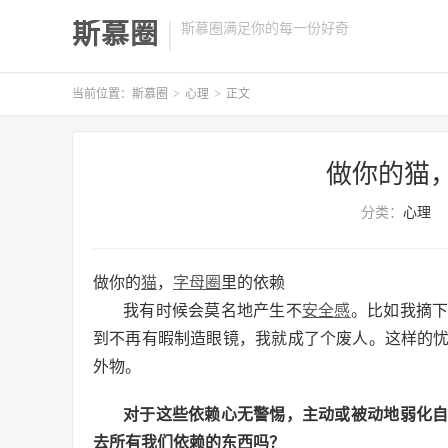
斯慕圈
斯慕圈满足你的每一份好奇
当前位置：
斯慕圈
>
心理
>
正文
做你的猫
分类：
心理
做你的
猫
，
字母圈
里的依赖
我有时候会莫名地产生不
安全感
。比如我摘
到不再有暇制造眼镜，我就成了个废人。这样的
外物。
对于这些依赖心无警惕，主动或被动地弱化
去所有我们依赖的东西吗？