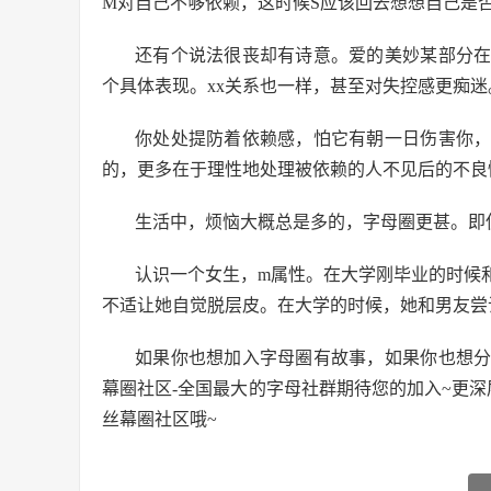
M对自己不够依赖，这时候S应该回去想想自己是
还有个说法很丧却有诗意。爱的美妙某部分
个具体表现。xx关系也一样，甚至对失控感更痴迷
你处处提防着依赖感，怕它有朝一日伤害你
的，更多在于理性地处理被依赖的人不见后的不良
生活中，烦恼大概总是多的，字母圈更甚。即
认识一个女生，m属性。在大学刚毕业的时候
不适让她自觉脱层皮。在大学的时候，她和男友尝
如果你也想加入字母圈有故事，如果你也想
幕圈社区-全国最大的字母社群期待您的加入~更
丝幕圈社区哦~