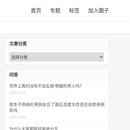
首页
专题
标签
加入圈子
文章分类
问答
世界上真的没有不会乱搞/劈腿的男人吗？
2025-11-16
原本不热络的男网友见了面后态度大改变还会想再相
处吗
2025-11-06
为什么大家都能轻易地分手