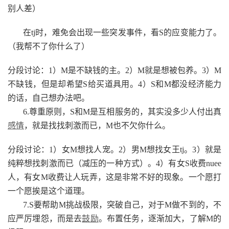
别人差）
在tj时，难免会出现一些突发事件，看S的应变能力了。
（我帮不了你什么了）
分段讨论：1）M是不缺钱的主。2）M就是想被包养。3）M
不缺钱，但是却希望S给买道具用。4）S和M都没经济能力
的话，自己想办法吧。
6.尊重原则，S和M是互相服务的，其实没多少人付出真
感情
，就是找找刺激而已，M也不欠你什么。
分段讨论：1）女M想找人宠。2）男M想找女王tj。3）就是
纯粹想找刺激而已（减压的一种方式）。4）有女S收费nuee
人，有女M收费让人玩弄，这是非常不好的现象。一个愿打
一个愿挨是这个道理。
7.S要帮助M挑战极限，突破自己，对于M做不到的，不
应严厉埋怨，而是去
鼓励
。布置任务，逐渐加大，了解M的