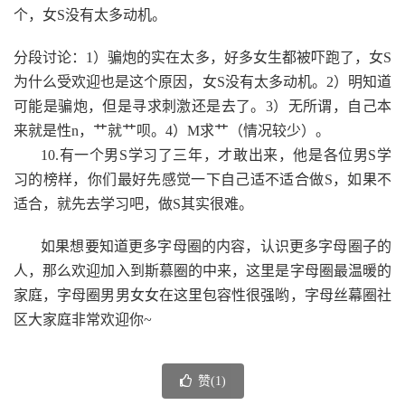
个，女S没有太多动机。
分段讨论：1）骗炮的实在太多，好多女生都被吓跑了，女S
为什么受欢迎也是这个原因，女S没有太多动机。2）明知道
可能是骗炮，但是寻求刺激还是去了。3）无所谓，自己本
来就是性n，艹就艹呗。4）M求艹（情况较少）。
10.有一个男S学习了三年，才敢出来，他是各位男S学
习的榜样，你们最好先感觉一下自己适不适合做S，如果不
适合，就先去学习吧，做S其实很难。
如果想要知道更多字母圈的内容，认识更多字母圈子的
人，那么欢迎加入到斯慕圈的中来，这里是字母圈最温暖的
家庭，字母圈男男女女在这里包容性很强哟，字母丝幕圈社
区大家庭非常欢迎你~
赞(
1
)