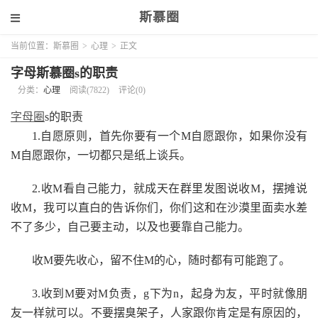
斯慕圈
当前位置：
斯慕圈
>
心理
>
正文
字母斯慕圈s的职责
分类：
心理
阅读(7822)
评论(0)
字母圈
s的职责
1.自愿原则，首先你要有一个M自愿跟你，如果你没有
M自愿跟你，一切都只是纸上谈兵。
2.收M看自己能力，就成天在群里发图说收M，摆摊说
收M，我可以直白的告诉你们，你们这和在沙漠里面卖水差
不了多少，自己要主动，以及也要靠自己能力。
收M要先收心，留不住M的心，随时都有可能跑了。
3.收到M要对M负责，g下为n，起身为友，平时就像朋
友一样就可以。不要摆臭架子，人家跟你肯定是有原因的，