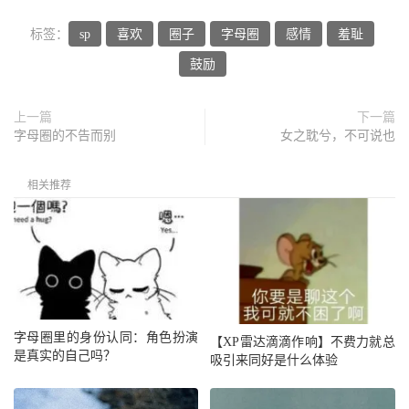
标签：
sp
喜欢
圈子
字母圈
感情
羞耻
鼓励
上一篇
下一篇
字母圈的不告而别
女之耽兮，不可说也
相关推荐
字母圈里的身份认同：角色扮演
【XP雷达滴滴作响】不费力就总
是真实的自己吗？
吸引来同好是什么体验