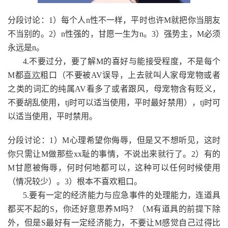
分段讨论：1）每个人n性不一样，平时也许M就把你当朋友
不当别的。2）n性强的，甘愿一生为n。3）强势主，M必须
永远是n。
4.不要过分，要了解M的喜好与能接受程度，不是每个
M都
喜欢
粗口（不要被AV误导，上去就叫人家母宠物或者
之类的词汇的纯属AV看多了或者跟风，母宠物含有贬义，
不要胡乱使用，tj时可以适当使用，平时最好禁用），tj时可
以适当使用，平时禁用。
分段讨论：1）M心理希望你侮辱，但是又不想听见，这时
你只需让M做那些xx耻的事情，不说出来就行了。2）有的
M甘愿被侮辱，何时何地都可以，这种可以任何时候使用
（情况较少）。3）根本不喜欢粗口。
5.要有一定的经济能力与应急事件的处理能力，连道具
都买不起的S，你还好意思养M吗？（M有道具的前提下除
外，但是S最好有一定经济能力，不要让M感觉自己过得比