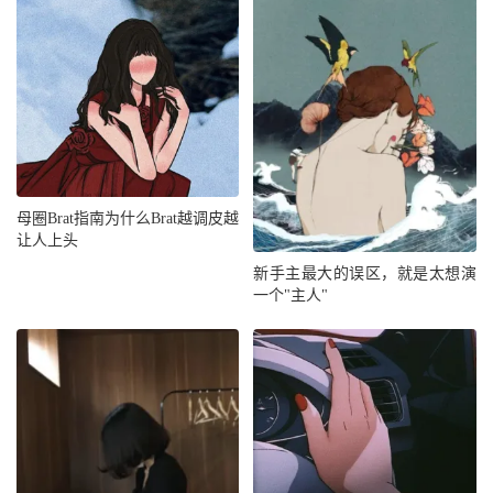
母圈Brat指南为什么Brat越调皮越
让人上头
新手主最大的误区，就是太想演
一个"主人"