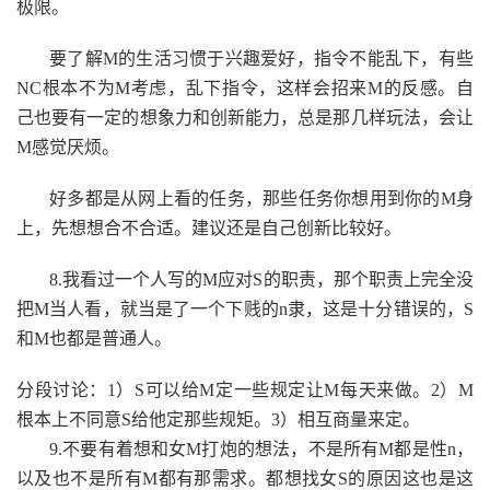
极限。
要了解M的生活习惯于兴趣爱好，指令不能乱下，有些
NC根本不为M考虑，乱下指令，这样会招来M的反感。自
己也要有一定的想象力和创新能力，总是那几样玩法，会让
M感觉厌烦。
好多都是从网上看的任务，那些任务你想用到你的M身
上，先想想合不合适。建议还是自己创新比较好。
8.我看过一个人写的M应对S的职责，那个职责上完全没
把M当人看，就当是了一个下贱的n隶，这是十分错误的，S
和M也都是普通人。
分段讨论：1）S可以给M定一些规定让M每天来做。2）M
根本上不同意S给他定那些规矩。3）相互商量来定。
9.不要有着想和女M打炮的想法，不是所有M都是性n，
以及也不是所有M都有那需求。都想找女S的原因这也是这