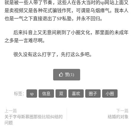
就是被一些人带了节奏，这些人在各大当时的sp网站上面又
是卖视频又是各种花式骗钱作死，可谓是乌烟瘴气。我本人
也是一气之下直接退出了SP私塾，并永不回归。
后来抖音上又无意间刷到了小圈文化，那里面的未成年
之多是一言难尽啊。
很久没有这么打字了，先打这么多吧。
赞(
1
)
标签：
sp
信息
双
喜欢
圈子
小圈
上一篇
下一篇
关于字母斯慕圈那些比较纠结的
结婚的对象
问题