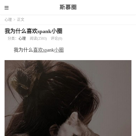
斯慕圈
心理
>
正文
我为什么喜欢spank小圈
分类：
心理
阅读(2593)
评论(0)
我为什么
喜欢
sp
ank
小圈