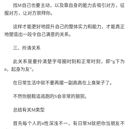
找M自己也要主动，以及靠自身的能力去吸引对方，征
服对方，让对方崇拜你。
这样才能更好地提升自己的整体实力和能力，才能真正
地塑造出一段令自己满意的关系。
三、拎清关系
此关系是要拎清楚字母圈时刻和正常时刻，即“g下为
n，起身为友”。
在日常生活中就不要再摆一副高高在上臭架子了。
不然你脱鞋追逃跑的S会非常的狼狈。
总结有关M类型
首先每个人的n性深浅不一，有日常M就把你当朋友不