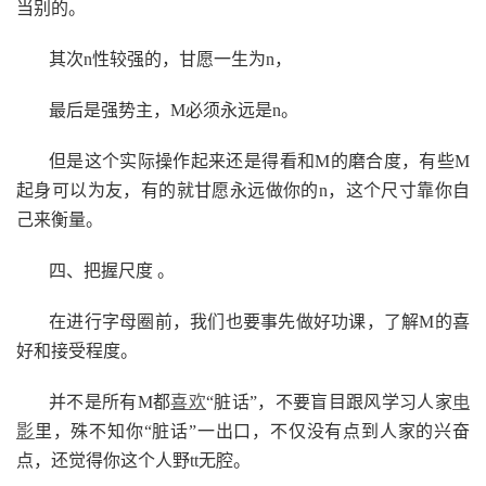
当别的。
其次n性较强的，甘愿一生为n，
最后是强势主，M必须永远是n。
但是这个实际操作起来还是得看和M的磨合度，有些M
起身可以为友，有的就甘愿永远做你的n，这个尺寸靠你自
己来衡量。
四、把握尺度 。
在进行字母圈前，我们也要事先做好功课，了解M的喜
好和接受程度。
并不是所有M都
喜欢
“脏话”，不要盲目跟风学习人家
电
影
里，殊不知你“脏话”一出口，不仅没有点到人家的兴奋
点，还觉得你这个人野tt无腔。