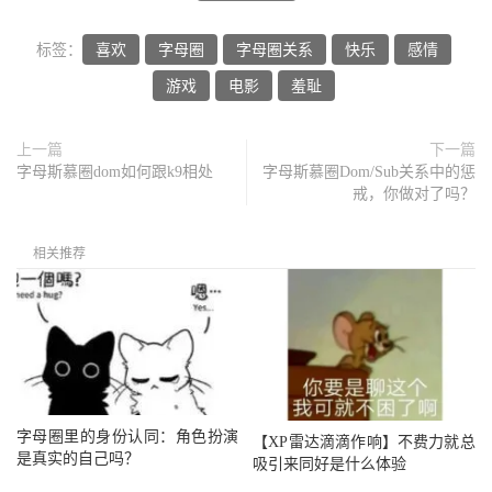
标签：
喜欢
字母圈
字母圈关系
快乐
感情
游戏
电影
羞耻
上一篇
下一篇
字母斯慕圈dom如何跟k9相处
字母斯慕圈Dom/Sub关系中的惩
戒，你做对了吗？
相关推荐
字母圈里的身份认同：角色扮演
【XP雷达滴滴作响】不费力就总
是真实的自己吗？
吸引来同好是什么体验