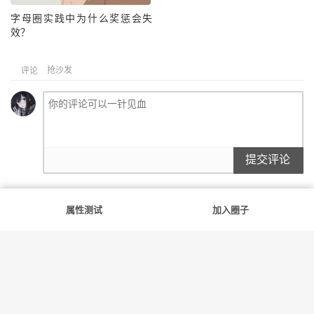
字母圈实践中为什么奖惩会失
效？
抢沙发
评论
提交评论
属性测试
加入圈子
满足你的每一份好奇
友情链接
斯慕社
字母圈
花蛇
笨蛋水母
告解室
© 2022-2026
斯慕圈
网站地图