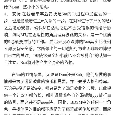
毫不客气了。做错事就要受f，Dom在树立威严的同时也要
给予Brat一些小小的恩惠。
4、 安抚 在我看来事后安抚是5m的TJ过程中最重要的一
步，也是最能增进主m关系的一步。在对M进行了严厉的惩f
之后悉心安慰，确保M在活动之后不会受错误的情绪所影
响，帮助M站在更理性的角度理解彼此的关系，是一个优质
的S必须要进行的工作。 看起来没心没肺的Brat其实比任何
人都没有安全感，它所做出的一切逾矩行为也无非是想博得
自己主的关注。“即使它是个坏小孩也不会被抛弃”的认知一
旦建立，Brat将对你产生全身心的依赖。
在5m的TJ情景里，无论是Dom还是Sub，他们所做的事
情都是为了满足彼此的快乐和需要，并不关乎人格和尊卑。
无论是n役还是被n役，都只是为了满足彼此的心境，以此提
供一个让双方都放松、都能遵循着各自的渴望和yyy望行事
的情景，而这并不是nuee待。 因此，BDSM中的任何一个角
色，寻找伴侣的目的都不应是为了痛苦或者施加痛苦，而应