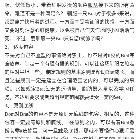
咽、伏低做小，带着红肿发烫的颜色
服从
接下来的所有命
令，难道不是一种满足么？ 驯服一只Brat对于很多S来说，
都是痛并
快乐
着的过程。一方面享受着征服的快感，一方面
又要时刻注意心脏健康，以免被自己作天作地的小M活活气
死。 不过，要驯服一只Brat只有惩f就够了吗？
2、 适度包容
不是对自己不
喜欢
的事情绝对禁止，也不是对tt皮的Brat完
全放养。制定一个有理有据的规则，可以让这场驯服之旅走
的相对平坦一些。 制定规则的基本原则是帮助Brat成长。而
且这些规则一定是建立在合理范围之内的、可以完成的事
项。比如规定Brat每天的运动量、脂肪摄入量以及学习任
务，不达到要求或者超出规定范围就要遭受一定的惩f。
3、 原则底线
Dom对Brat的包容不是无原则无底线的包容，相反的，这种
包容一定要有原则和底线。 在原则之内，可以看着Brat撒
娇装乖tt皮捣蛋，可一旦触及底线，那就不要怪你心狠手黑