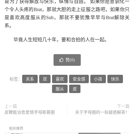
是为了获得解放与快乐，纵情与自由。 如果你愿意驯化一
个令人头疼的Brat，那就大胆的走上征服之路吧，如果你只
是喜欢高度服从的Sub，那就不要犹豫早早与Brat解除关
系。
毕竟人生短短几十年，要和合拍的人在一起。
赞(
0
)
标签：
关系
双
喜欢
安全感
小孩
快乐
服从
皮
上一篇
下一篇
皮鞭能治愈爱情字母斯慕圈
关于字母圈的一些疑惑解答！
相关推荐