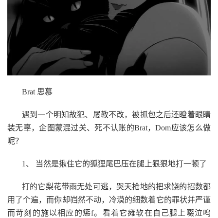
Brat 思慕
遇到一个明知故犯、屡教不改，被抓包之后还瞪着眼睛
装无辜，企图蒙混过关、死不认账的Brat，Dom应该怎么做
呢？
1、 当然是揪住它的狐狸尾巴压在腿上狠狠地打一顿了
打的它梨花带雨无处可逃，哭天抢地的把求饶的招数都
用了个遍，而你却岿然不动，冷漠的细数着它的罪状并严谨
而苛刻的施以相应的惩f。看着它瘫软在自己腿上啜泣呜